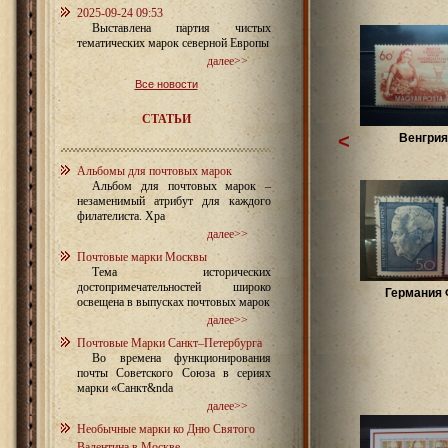
2025-09-24 09:53
Выставлена партия чистых
тематических марок северной Европы
далее>>
Все новости
СТАТЬИ
<
Венгрия
Альбомы для почтовых марок
Альбом для почтовых марок –
незаменимый атрибут для каждого
филателиста. Хра
далее>>
Почтовые марки Москвы
Тема исторических
достопримечательностей широко
Германия
освещена в выпусках почтовых марок
далее>>
Почтовые Марки Санкт–Петербурга
Во времена функционирования
почты Советского Союза в сериях
марки «Санкт&nda
далее>>
Необычные марки ко Дню Святого
Валентина в Москве