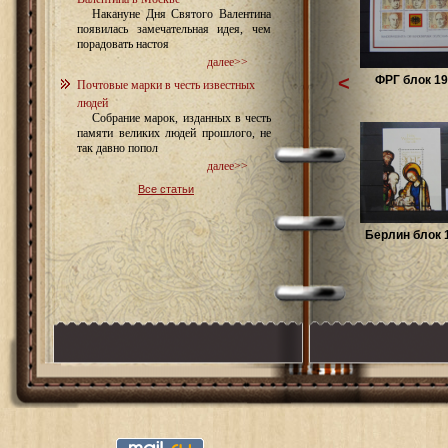
Накануне Дня Святого Валентина
появилась замечательная идея, чем
порадовать настоя
далее>>
<
ФРГ блок 19
Почтовые марки в честь известных
людей
Собрание марок, изданных в честь
памяти великих людей прошлого, не
так давно попол
далее>>
Все статьи
Берлин блок 1