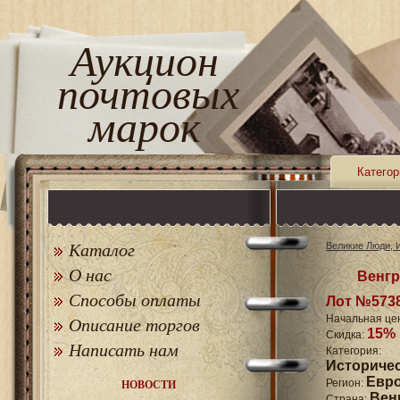
Аукцион
почтовых
марок
Категор
Каталог
Великие Люди, 
О нас
Венгр
Способы оплаты
Лот №573
Начальная це
Описание торгов
15%
Скидка:
Написать нам
Катего
Историче
Евр
Регион:
НОВОСТИ
Вен
Страна: