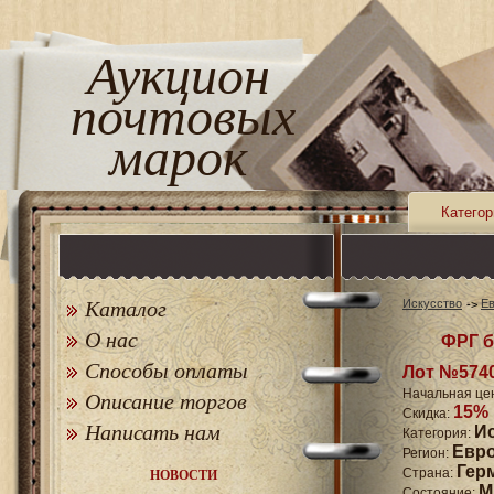
Аукцион
почтовых
марок
Категор
Каталог
Искусство
Е
О нас
ФРГ б
Способы оплаты
Лот №574
Начальная це
Описание торгов
15%
Скидка:
Написать нам
И
Категория:
Евр
Регион:
Гер
Страна:
НОВОСТИ
M
Состояние: