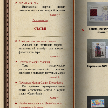
2025-09-24 09:53
Выставлена партия чистых
тематических марок северной Европы
далее>>
Все новости
СТАТЬИ
<
Германия ФР
конвер
Альбомы для почтовых марок
Альбом для почтовых марок –
незаменимый атрибут для каждого
филателиста. Хра
далее>>
Почтовые марки Москвы
Тема исторических
Германия ФРГ 
достопримечательностей широко
освещена в выпусках почтовых марок
далее>>
Почтовые Марки Санкт–Петербурга
Во времена функционирования
почты Советского Союза в сериях
марки «Санкт&nda
далее>>
Необычные марки ко Дню Святого
Валентина в Москве