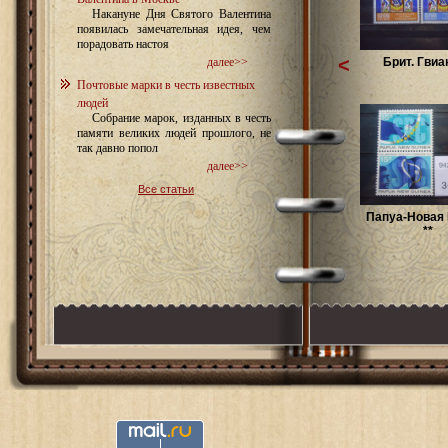
Накануне Дня Святого Валентина
появилась замечательная идея, чем
порадовать настоя
<
Брит. Гвиа
далее>>
Почтовые марки в честь известных
людей
Собрание марок, изданных в честь
памяти великих людей прошлого, не
так давно попол
далее>>
Все статьи
Папуа-Новая 
**