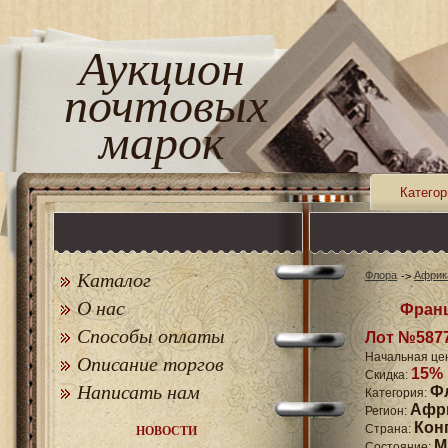
Аукцион
почтовых
марок
Категор
Каталог
Флора
Африк
О нас
Франц.
Способы оплаты
Лот №587
Начальная це
Описание торгов
15%
Скидка:
Написать нам
Ф
Категория:
Афр
Регион:
Кон
Страна:
НОВОСТИ
M
Состояние: