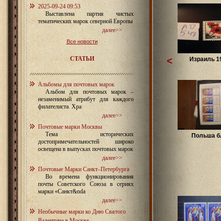
2025-09-24 09:53
Выставлена партия чистых
тематических марок северной Европы
далее>>
Все новости
СТАТЬИ
<
Израиль 1
Альбомы для почтовых марок
Альбом для почтовых марок –
незаменимый атрибут для каждого
филателиста. Хра
далее>>
Почтовые марки Москвы
Тема исторических
Польша б
достопримечательностей широко
освещена в выпусках почтовых марок
далее>>
Почтовые Марки Санкт–Петербурга
Во времена функционирования
почты Советского Союза в сериях
марки «Санкт&nda
далее>>
Необычные марки ко Дню Святого
Валентина в Москве