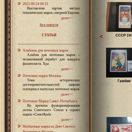
2025-09-24 09:53
Выставлена партия чистых
тематических марок северной Европы
далее>>
Все новости
СТАТЬИ
<
СССР 19
Альбомы для почтовых марок
Альбом для почтовых марок –
незаменимый атрибут для каждого
филателиста. Хра
далее>>
Почтовые марки Москвы
Тема исторических
Гамбия 
достопримечательностей широко
освещена в выпусках почтовых марок
далее>>
Почтовые Марки Санкт–Петербурга
Во времена функционирования
почты Советского Союза в сериях
марки «Санкт&nda
далее>>
Необычные марки ко Дню Святого
Валентина в Москве