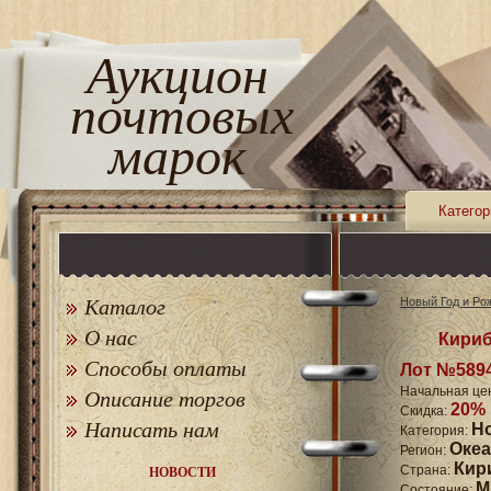
Аукцион
почтовых
марок
Категор
Каталог
Новый Год и Ро
О нас
Кириб
Способы оплаты
Лот №589
Начальная це
Описание торгов
20%
Скидка:
Написать нам
Н
Категория:
Оке
Регион:
Кир
Страна:
НОВОСТИ
M
Состояние: