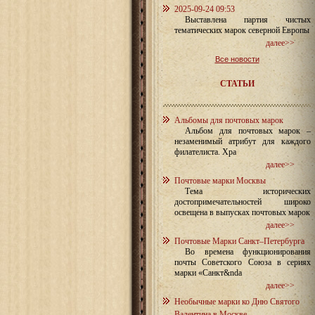
2025-09-24 09:53
Выставлена партия чистых
тематических марок северной Европы
далее>>
Все новости
СТАТЬИ
Альбомы для почтовых марок
Альбом для почтовых марок –
незаменимый атрибут для каждого
филателиста. Хра
далее>>
Почтовые марки Москвы
Тема исторических
достопримечательностей широко
освещена в выпусках почтовых марок
далее>>
Почтовые Марки Санкт–Петербурга
Во времена функционирования
почты Советского Союза в сериях
марки «Санкт&nda
далее>>
Необычные марки ко Дню Святого
Валентина в Москве