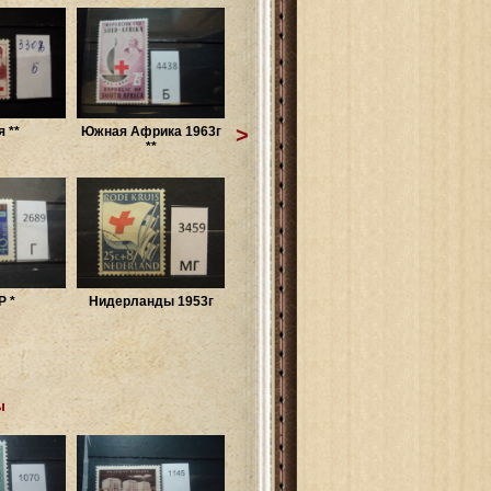
>
 **
Южная Африка 1963г
**
 *
Нидерланды 1953г
ы