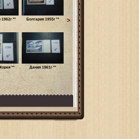
>
1962г **
Болгария 1955г **
Корея **
Дания 1961г **