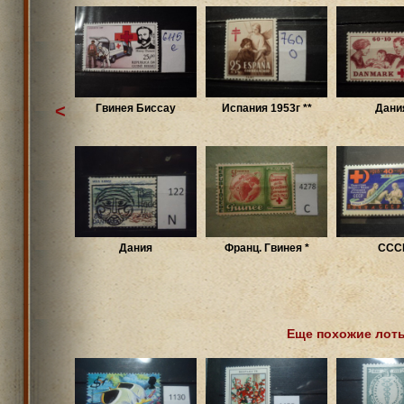
<
Гвинея Биссау
Испания 1953г **
Дания
Дания
Франц. Гвинея *
СССР
Еще похожие лот