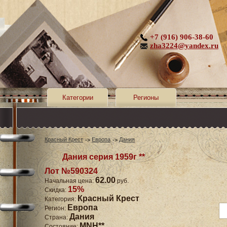
+7 (916) 906-38-60
zha3224@yandex.ru
Категории
Регионы
Красный Крест
Европа
Дания
Дания серия 1959г **
Лот №590324
62.00
Начальная цена:
руб.
15%
Скидка:
Красный Крест
Категория:
Европа
Регион:
Дания
Страна:
MNH**
Состояние: