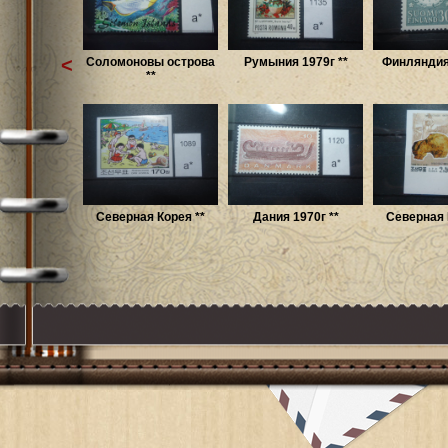
<
Соломоновы острова
Румыния 1979г **
Финляндия 
**
Северная Корея **
Дания 1970г **
Северная 