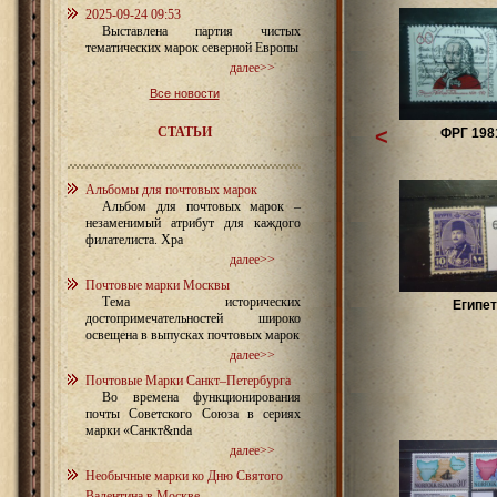
2025-09-24 09:53
Выставлена партия чистых
тематических марок северной Европы
далее>>
Все новости
СТАТЬИ
<
ФРГ 198
Альбомы для почтовых марок
Альбом для почтовых марок –
незаменимый атрибут для каждого
филателиста. Хра
далее>>
Почтовые марки Москвы
Тема исторических
Египет
достопримечательностей широко
освещена в выпусках почтовых марок
далее>>
Почтовые Марки Санкт–Петербурга
Во времена функционирования
почты Советского Союза в сериях
марки «Санкт&nda
далее>>
Необычные марки ко Дню Святого
Валентина в Москве