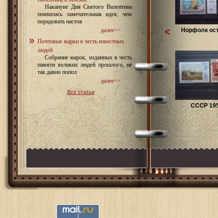
Накануне Дня Святого Валентина
появилась замечательная идея, чем
порадовать настоя
<
Норфолк ост
далее>>
Почтовые марки в честь известных
людей
Собрание марок, изданных в честь
памяти великих людей прошлого, не
так давно попол
далее>>
Все статьи
СССР 19