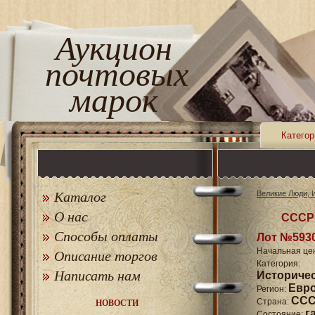
Аукцион
почтовых
марок
Категор
Каталог
Великие Люди, 
О нас
СССР 
Способы оплаты
Лот №593
Начальная це
Описание торгов
Катего
Написать нам
Историче
Евр
Регион:
СССР
Страна:
НОВОСТИ
г
Состояние: