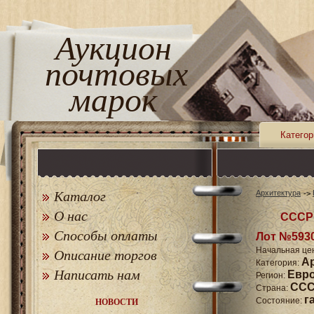
Аукцион
почтовых
марок
Категор
Каталог
Архитектура
О нас
СССР 
Способы оплаты
Лот №593
Начальная це
Описание торгов
А
Категория:
Написать нам
Евр
Регион:
СССР
Страна:
г
Состояние:
НОВОСТИ