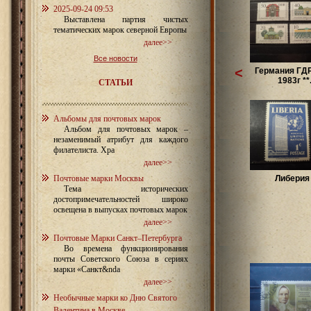
2025-09-24 09:53
Выставлена партия чистых
тематических марок северной Европы
далее>>
Все новости
<
Германия ГДР
1983г **.
СТАТЬИ
Альбомы для почтовых марок
Альбом для почтовых марок –
незаменимый атрибут для каждого
филателиста. Хра
далее>>
Почтовые марки Москвы
Либерия 
Тема исторических
достопримечательностей широко
освещена в выпусках почтовых марок
далее>>
Почтовые Марки Санкт–Петербурга
Во времена функционирования
почты Советского Союза в сериях
марки «Санкт&nda
далее>>
Необычные марки ко Дню Святого
Валентина в Москве