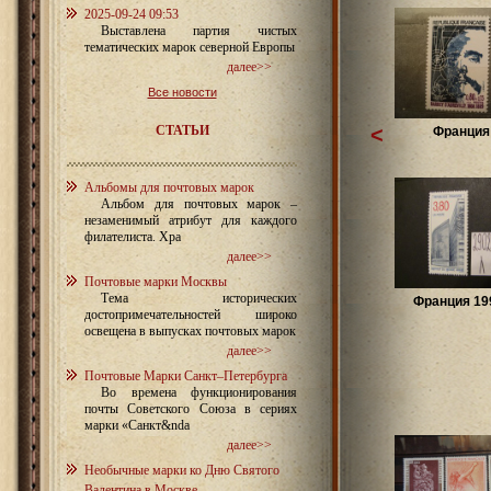
2025-09-24 09:53
Выставлена партия чистых
тематических марок северной Европы
далее>>
Все новости
СТАТЬИ
<
Франция 
Альбомы для почтовых марок
Альбом для почтовых марок –
незаменимый атрибут для каждого
филателиста. Хра
далее>>
Почтовые марки Москвы
Тема исторических
Франция 199
достопримечательностей широко
освещена в выпусках почтовых марок
далее>>
Почтовые Марки Санкт–Петербурга
Во времена функционирования
почты Советского Союза в сериях
марки «Санкт&nda
далее>>
Необычные марки ко Дню Святого
Валентина в Москве