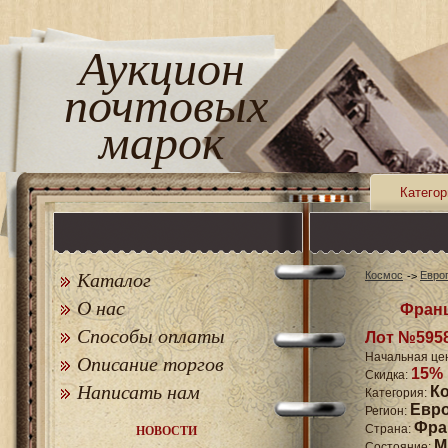
Аукцион
почтовых
марок
Категор
Каталог
Космос
Евро
О нас
Франц
Способы оплаты
Лот №595
Начальная це
Описание торгов
15%
Скидка:
Написать нам
К
Категория:
Евр
Регион:
Фра
Страна:
НОВОСТИ
M
Состояние: