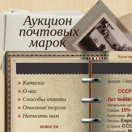
Аукцион
почтовых
марок
Категор
Каталог
Авиация
Евр
О нас
СССР 
Способы оплаты
Лот №606
Начальная це
Описание торгов
15%
Скидка:
Написать нам
А
Категория:
Евр
Регион:
СССР
Страна:
НОВОСТИ
M
Состояние: