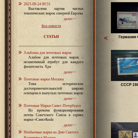
2025-09-24 09:53
Выставлена партия чистых
тематических марок северной Европы
далее>>
Все новости
СТАТЬИ
<
Германия
Альбомы для почтовых марок
Альбом для почтовых марок –
незаменимый атрибут для каждого
филателиста. Хра
далее>>
Почтовые марки Москвы
Тема исторических
СССР 19
достопримечательностей широко
освещена в выпусках почтовых марок
далее>>
Почтовые Марки Санкт–Петербурга
Во времена функционирования
почты Советского Союза в сериях
марки «Санкт&nda
далее>>
Необычные марки ко Дню Святого
Валентина в Москве