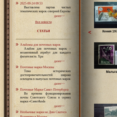
2025-09-24 09:53
Выставлена партия чистых
тематических марок северной Европы
далее>>
Все новости
СТАТЬИ
<
Кения 19
Альбомы для почтовых марок
Альбом для почтовых марок –
незаменимый атрибут для каждого
филателиста. Хра
далее>>
Почтовые марки Москвы
Тема исторических
Мальт
достопримечательностей широко
освещена в выпусках почтовых марок
далее>>
Почтовые Марки Санкт–Петербурга
Во времена функционирования
почты Советского Союза в сериях
марки «Санкт&nda
далее>>
Необычные марки ко Дню Святого
Валентина в Москве