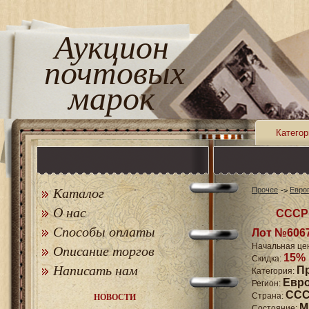
Аукцион
почтовых
марок
Категор
Каталог
Прочее
Евро
О нас
СССР 
Способы оплаты
Лот №606
Начальная це
Описание торгов
15%
Скидка:
Написать нам
П
Категория:
Евр
Регион:
СССР
Страна:
НОВОСТИ
M
Состояние: