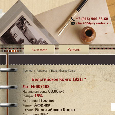
+7 (916) 906-38-60
zha3224@yandex.ru
Категории
Регионы
Прочее
Африка
Бельгийское Конго
Бельгийское Конго 1921г *
Лот №607193
68.00
Начальная цена:
руб.
15%
Скидка:
Прочее
Категория:
Африка
Регион:
Бельгийское Конго
Страна:
MH*
Состояние: