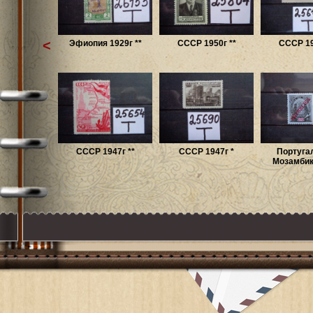
<
Эфиопия 1929г **
СССР 1950г **
СССР 19
СССР 1947г **
СССР 1947г *
Португа
Мозамбик 