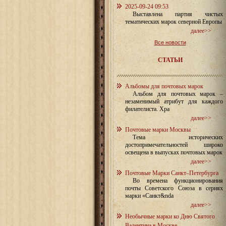
2025-09-24 09:53
Выставлена партия чистых
тематических марок северной Европы
далее>>
Все новости
СТАТЬИ
Альбомы для почтовых марок
Альбом для почтовых марок –
незаменимый атрибут для каждого
филателиста. Хра
далее>>
Почтовые марки Москвы
Тема исторических
достопримечательностей широко
освещена в выпусках почтовых марок
далее>>
Почтовые Марки Санкт–Петербурга
Во времена функционирования
почты Советского Союза в сериях
марки «Санкт&nda
далее>>
Необычные марки ко Дню Святого
Валентина в Москве