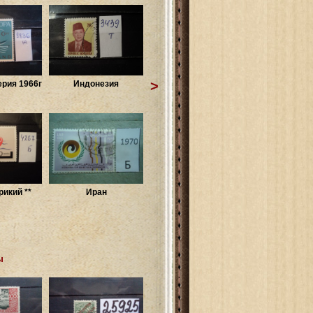
>
рия 1966г
Индонезия
рикий **
Иран
ы