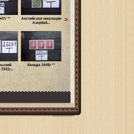
>
47г **
Английская оккупация
Азербай...
льский
Канада 1949г **
1911г...