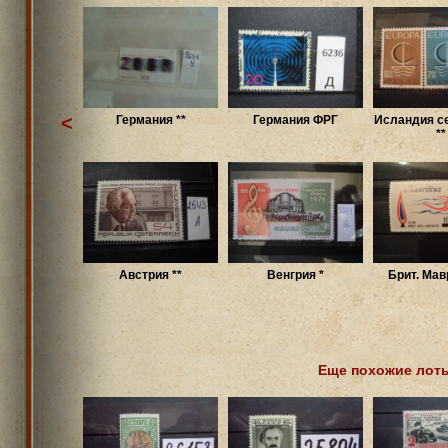
<
Германия **
Германия ФРГ
Исландия се
**
Австрия **
Венгрия *
Брит. Мав
Еще похожие лот