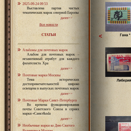
2025-09-24 09:53
Выставлена партия чистых
тематических марок северной Европы
далее>>
Все новости
СТАТЬИ
<
Гана *
Альбомы для почтовых марок
Альбом для почтовых марок –
незаменимый атрибут для каждого
филателиста. Хра
далее>>
Почтовые марки Москвы
Тема исторических
Либерия
достопримечательностей широко
освещена в выпусках почтовых марок
далее>>
Почтовые Марки Санкт–Петербурга
Во времена функционирования
почты Советского Союза в сериях
марки «Санкт&nda
далее>>
Необычные марки ко Дню Святого
Валентина в Москве