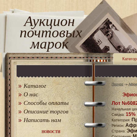
Аукцион
почтовых
марок
Категор
Каталог
Прочее
Афри
О нас
Эфиоп
Способы оплаты
Лот №608
Начальная це
Описание торгов
15%
Скидка:
Написать нам
П
Категория:
Афр
Регион:
Эфи
Страна:
НОВОСТИ
M
Состояние: