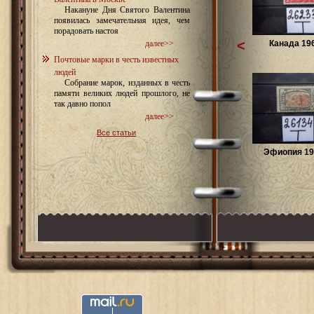
Накануне Дня Святого Валентина
появилась замечательная идея, чем
порадовать настоя
<
Канада 196
далее>>
Почтовые марки в честь известных
людей
Собрание марок, изданных в честь
памяти великих людей прошлого, не
так давно попол
далее>>
Все статьи
Эфиопия 191