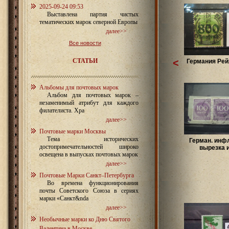
2025-09-24 09:53
Выставлена партия чистых
тематических марок северной Европы
далее>>
Все новости
СТАТЬИ
<
Германия Рей
Альбомы для почтовых марок
Альбом для почтовых марок –
незаменимый атрибут для каждого
филателиста. Хра
далее>>
Почтовые марки Москвы
Тема исторических
Герман. инфл
достопримечательностей широко
вырезка из
освещена в выпусках почтовых марок
далее>>
Почтовые Марки Санкт–Петербурга
Во времена функционирования
почты Советского Союза в сериях
марки «Санкт&nda
далее>>
Необычные марки ко Дню Святого
Валентина в Москве