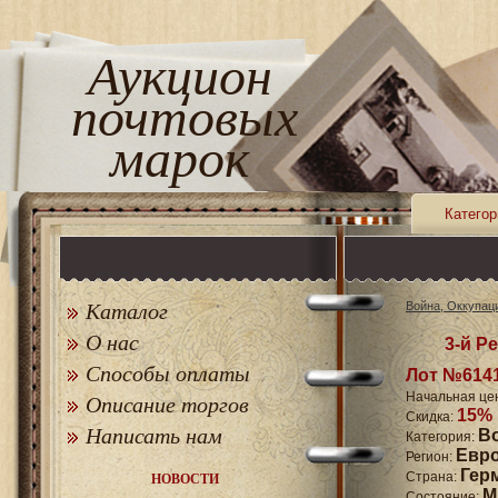
Аукцион
почтовых
марок
Категор
Каталог
Война, Оккупац
О нас
3-й Ре
Способы оплаты
Лот №614
Начальная це
Описание торгов
15%
Скидка:
Написать нам
В
Категория:
Евр
Регион:
Гер
Страна:
НОВОСТИ
M
Состояние: