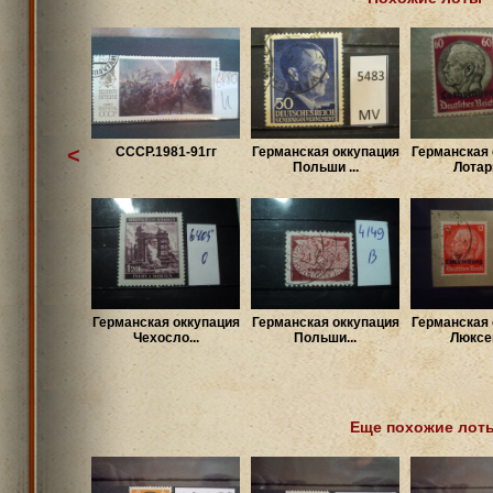
<
CCCР.1981-91гг
Германская оккупация
Германская 
Польши ...
Лотари
Германская оккупация
Германская оккупация
Германская 
Чехосло...
Польши...
Люксем
Еще похожие лот