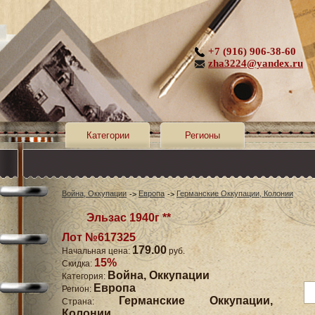
+7 (916) 906-38-60
zha3224@yandex.ru
Категории
Регионы
Война, Оккупации
Европа
Германские Оккупации, Колонии
Эльзас 1940г **
Лот №617325
179.00
Начальная цена:
руб.
15%
Скидка:
Война, Оккупации
Категория:
Европа
Регион:
Германские Оккупации,
Страна:
Колонии