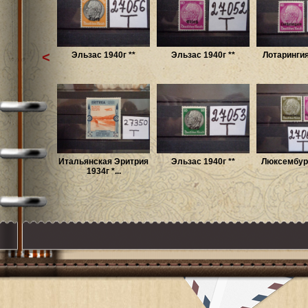
<
Эльзас 1940г **
Эльзас 1940г **
Лотарингия
Итальянская Эритрия
Эльзас 1940г **
Люксембург
1934г *...