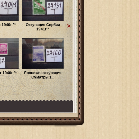
>
 1940г **
Оккупация Сербии
1941г *
 1940г **
Японская оккупация
Суматры 1...