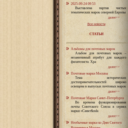
2025-09-24 09:53
Выставлена партия чистых
тематических марок северной Европы
далее>>
Все новости
СТАТЬИ
Альбомы для почтовых марок
Альбом для почтовых марок –
незаменимый атрибут для каждого
филателиста. Хра
далее>>
Почтовые марки Москвы
Тема исторических
достопримечательностей широко
освещена в выпусках почтовых марок
далее>>
Почтовые Марки Санкт–Петербурга
Во времена функционирования
почты Советского Союза в сериях
марки «Санкт&nda
далее>>
Необычные марки ко Дню Святого
Валентина в Москве