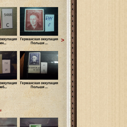
>
оккупация
Германская оккупация
н...
Польши ...
оккупация
Германская оккупация
б...
Польши ...
ы