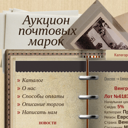
Аукцион
почтовых
марок
Категор
Каталог
Прочее
Евро
О нас
Венгр
Способы оплаты
Лот №618
Начальная це
Описание торгов
5%
Скидка:
Написать нам
П
Категория:
Евр
Регион:
Вен
Страна:
НОВОСТИ
M
Состояние: