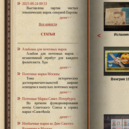
2025-09-24 09:53
Выставлена партия чистых
тематических марок северной Европы
далее>>
Все новости
СТАТЬИ
<
Испания 
Альбомы для почтовых марок
Альбом для почтовых марок –
незаменимый атрибут для каждого
филателиста. Хра
далее>>
Почтовые марки Москвы
Тема исторических
Венгрия 1
достопримечательностей широко
освещена в выпусках почтовых марок
далее>>
Почтовые Марки Санкт–Петербурга
Во времена функционирования
почты Советского Союза в сериях
марки «Санкт&nda
далее>>
Необычные марки ко Дню Святого
Валентина в Москве