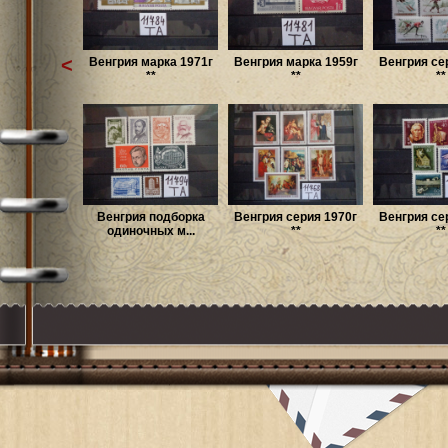
<
Венгрия марка 1971г
Венгрия марка 1959г
Венгрия се
**
**
**
Венгрия подборка
Венгрия серия 1970г
Венгрия се
одиночных м...
**
**