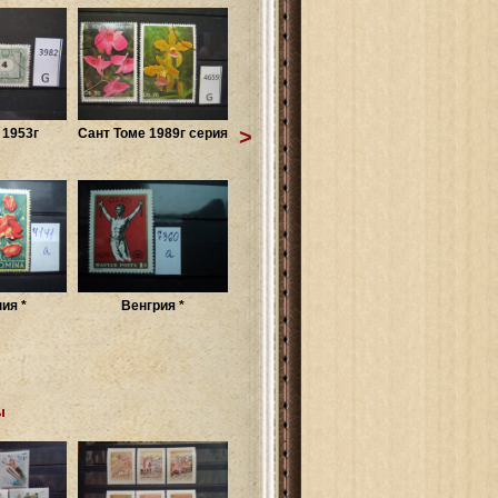
>
 1953г
Сант Томе 1989г серия
ия *
Венгрия *
ы