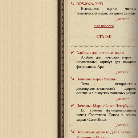
2025-09-24 09:53
Выставлена партия чистых
тематических марок северной Европы
далее>>
Все новости
СТАТЬИ
Альбомы для почтовых марок
Альбом для почтовых марок –
незаменимый атрибут для каждого
филателиста. Хра
далее>>
Почтовые марки Москвы
Тема исторических
достопримечательностей широко
освещена в выпусках почтовых марок
далее>>
Почтовые Марки Санкт–Петербурга
Во времена функционирования
почты Советского Союза в сериях
марки «Санкт&nda
далее>>
Необычные марки ко Дню Святого
Валентина в Москве