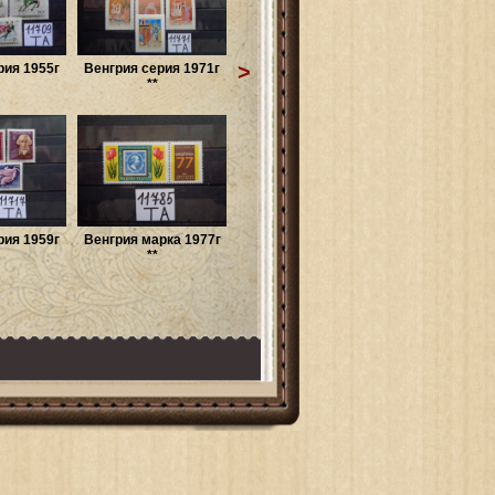
>
рия 1955г
Венгрия серия 1971г
**
рия 1959г
Венгрия марка 1977г
**