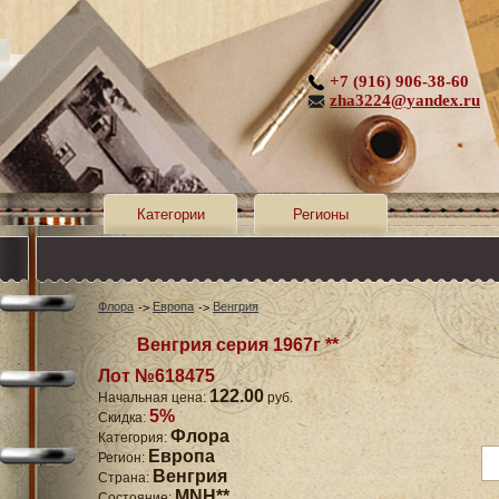
+7 (916) 906-38-60
zha3224@yandex.ru
Категории
Регионы
Флора
Европа
Венгрия
Венгрия серия 1967г **
Лот №618475
122.00
Начальная цена:
руб.
5%
Скидка:
Флора
Категория:
Европа
Регион:
Венгрия
Страна:
MNH**
Состояние: