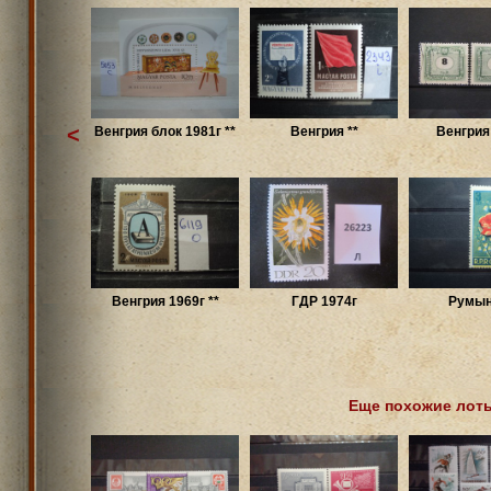
<
Венгрия блок 1981г **
Венгрия **
Венгрия
Венгрия 1969г **
ГДР 1974г
Румын
Еще похожие лот