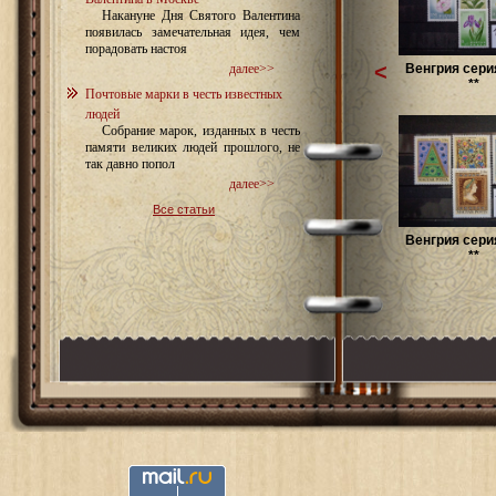
Накануне Дня Святого Валентина
появилась замечательная идея, чем
порадовать настоя
<
Венгрия сери
далее>>
**
Почтовые марки в честь известных
людей
Собрание марок, изданных в честь
памяти великих людей прошлого, не
так давно попол
далее>>
Все статьи
Венгрия сери
**