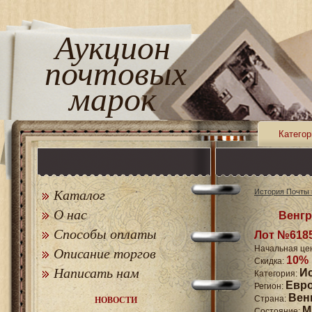
Аукцион
почтовых
марок
Категор
Каталог
История Почты 
О нас
Венгр
Способы оплаты
Лот №618
Начальная це
Описание торгов
10%
Скидка:
Написать нам
И
Категория:
Евр
Регион:
Вен
Страна:
НОВОСТИ
M
Состояние: