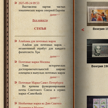
2025-09-24 09:53
Выставлена партия чистых
тематических марок северной Европы
далее>>
Все новости
СТАТЬИ
<
Венгрия 1
Альбомы для почтовых марок
Альбом для почтовых марок –
незаменимый атрибут для каждого
филателиста. Хра
далее>>
Почтовые марки Москвы
Тема исторических
Венгрия 198
достопримечательностей широко
освещена в выпусках почтовых марок
далее>>
Почтовые Марки Санкт–Петербурга
Во времена функционирования
почты Советского Союза в сериях
марки «Санкт&nda
далее>>
Необычные марки ко Дню Святого
Валентина в Москве