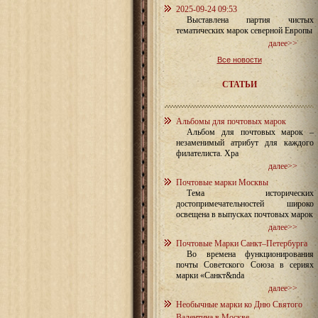
2025-09-24 09:53
Выставлена партия чистых
тематических марок северной Европы
далее>>
Все новости
СТАТЬИ
Альбомы для почтовых марок
Альбом для почтовых марок –
незаменимый атрибут для каждого
филателиста. Хра
далее>>
Почтовые марки Москвы
Тема исторических
достопримечательностей широко
освещена в выпусках почтовых марок
далее>>
Почтовые Марки Санкт–Петербурга
Во времена функционирования
почты Советского Союза в сериях
марки «Санкт&nda
далее>>
Необычные марки ко Дню Святого
Валентина в Москве