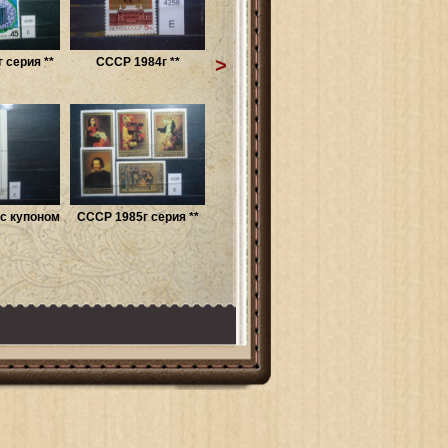
>
 серия **
СССР 1984г **
с купоном
СССР 1985г серия **