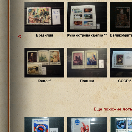
<
Бразилия
Кука острова сцепка **
Великобрита
Конго **
Польша
СССР бл
Еще похожие лот