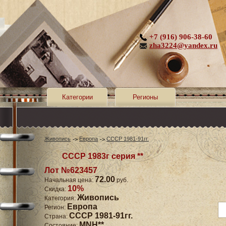
+7 (916) 906-38-60
zha3224@yandex.ru
Категории
Регионы
Живопись
Европа
СССР 1981-91гг.
СССР 1983г серия **
Лот №623457
72.00
Начальная цена:
руб.
10%
Скидка:
Живопись
Категория:
Европа
Регион:
СССР 1981-91гг.
Страна:
MNH**
Состояние: