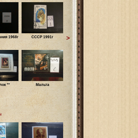
>
ния 1968г
СССР 1991г
ок **
Мальта
ы