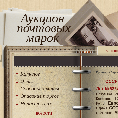
Аукцион
почтовых
марок
Категор
Каталог
Прочее
Евро
О нас
СССР 
Способы оплаты
Лот №623
Начальная це
Описание торгов
П
Категория:
Написать нам
Евр
Регион:
СССР
Страна:
M
Состояние:
НОВОСТИ