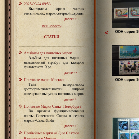
2025-09-24 09:53
Выставлена партия чистых
тематических марок северной Европы
далее>>
Все новости
<
ООН серия 19
СТАТЬИ
Альбомы для почтовых марок
Альбом для почтовых марок –
незаменимый атрибут для каждого
филателиста. Хра
далее>>
Почтовые марки Москвы
ООН серия 19
Тема исторических
достопримечательностей широко
освещена в выпусках почтовых марок
далее>>
Почтовые Марки Санкт–Петербурга
Во времена функционирования
почты Советского Союза в сериях
марки «Санкт&nda
далее>>
Необычные марки ко Дню Святого
Валентина в Москве