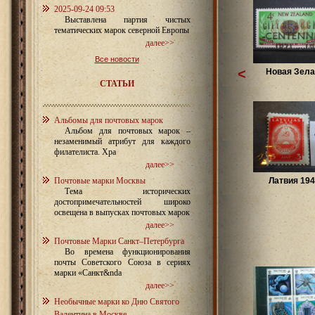
2025-09-24 09:53
Выставлена партия чистых
тематических марок северной Европы
далее>>
Все новости
<
Новая Зел
СТАТЬИ
Альбомы для почтовых марок
Альбом для почтовых марок –
незаменимый атрибут для каждого
филателиста. Хра
далее>>
Почтовые марки Москвы
Латвия 194
Тема исторических
достопримечательностей широко
освещена в выпусках почтовых марок
далее>>
Почтовые Марки Санкт–Петербурга
Во времена функционирования
почты Советского Союза в сериях
марки «Санкт&nda
далее>>
Необычные марки ко Дню Святого
Валентина в Москве