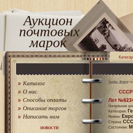
Аукцион
почтовых
марок
Категор
Каталог
Гербы, Флаги
О нас
СССР 
Способы оплаты
Лот №623
Начальная це
Описание торгов
Г
Категория:
Написать нам
Евр
Регион:
СССР
Страна:
M
Состояние:
НОВОСТИ