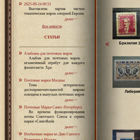
2025-09-24 09:53
Выставлена партия чистых
тематических марок северной Европы
далее>>
Все новости
СТАТЬИ
<
Бразилия 1
Альбомы для почтовых марок
Альбом для почтовых марок –
незаменимый атрибут для каждого
филателиста. Хра
далее>>
Почтовые марки Москвы
Тема исторических
достопримечательностей широко
Либерия
освещена в выпусках почтовых марок
далее>>
Почтовые Марки Санкт–Петербурга
Во времена функционирования
почты Советского Союза в сериях
марки «Санкт&nda
далее>>
Необычные марки ко Дню Святого
Валентина в Москве