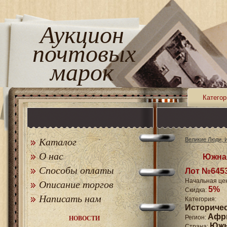
Аукцион
почтовых
марок
Категор
Каталог
Великие Люди, 
О нас
Южная
Способы оплаты
Лот №645
Начальная це
Описание торгов
5%
Скидка:
Написать нам
Катего
Историче
Афр
Регион:
НОВОСТИ
Южн
Страна: