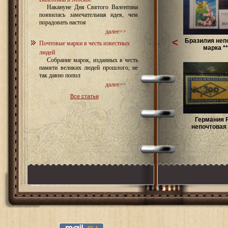
Накануне Дня Святого Валентина
появилась замечательная идея, чем
порадовать настоя
далее>>
<
Бразилия неп
Почтовые марки в честь известных
марка **.
людей
Собрание марок, изданных в честь
памяти великих людей прошлого, не
так давно попол
далее>>
Все статьи
Германия 
непочтовая 