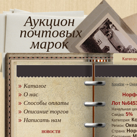
Аукцион
почтовых
марок
Категор
Каталог
Корабли
Оке
О нас
Норфо
Способы оплаты
Лот №645
Начальная це
Описание торгов
5%
Скидка:
Написать нам
К
Категория:
Оке
Регион:
Нор
Страна:
НОВОСТИ
M
Состояние: