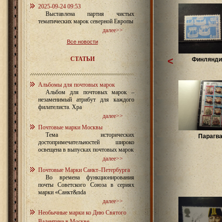
2025-09-24 09:53
Выставлена партия чистых
тематических марок северной Европы
далее>>
Все новости
СТАТЬИ
<
Финляндия
Альбомы для почтовых марок
Альбом для почтовых марок –
незаменимый атрибут для каждого
филателиста. Хра
далее>>
Почтовые марки Москвы
Тема исторических
Парагв
достопримечательностей широко
освещена в выпусках почтовых марок
далее>>
Почтовые Марки Санкт–Петербурга
Во времена функционирования
почты Советского Союза в сериях
марки «Санкт&nda
далее>>
Необычные марки ко Дню Святого
Валентина в Москве