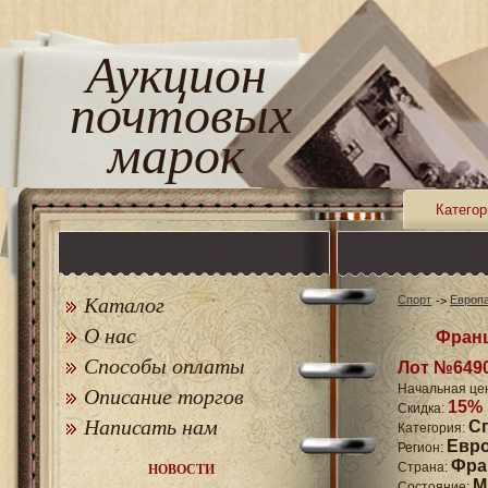
Аукцион
почтовых
марок
Категор
Каталог
Спорт
Европ
О нас
Франц
Способы оплаты
Лот №649
Начальная це
Описание торгов
15%
Скидка:
Написать нам
С
Категория:
Евр
Регион:
Фра
Страна:
НОВОСТИ
M
Состояние: