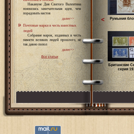
Накануне Дня Святого Валентина
появилась замечательная идея, чем
порадовать настоя
<
Румыния блок
далее>>
Почтовые марки в честь известных
людей
Собрание марок, изданных в честь
памяти великих людей прошлого, не
так давно попол
далее>>
Все статьи
Британские 
серия 193