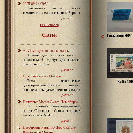
2025-09-24 09:53
Выставлена партия чистых
тематических марок северной Европы
далее>>
Все новости
СТАТЬИ
<
Германия ФРГ 
Альбомы для почтовых марок
Альбом для почтовых марок –
незаменимый атрибут для каждого
филателиста. Хра
далее>>
Почтовые марки Москвы
Тема исторических
Куба 199
достопримечательностей широко
освещена в выпусках почтовых марок
далее>>
Почтовые Марки Санкт–Петербурга
Во времена функционирования
почты Советского Союза в сериях
марки «Санкт&nda
далее>>
Необычные марки ко Дню Святого
Валентина в Москве