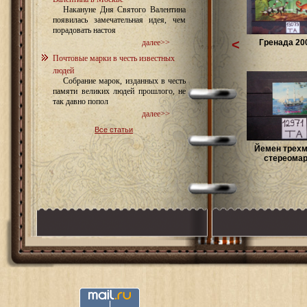
Накануне Дня Святого Валентина
появилась замечательная идея, чем
порадовать настоя
<
Гренада 200
далее>>
Почтовые марки в честь известных
людей
Собрание марок, изданных в честь
памяти великих людей прошлого, не
так давно попол
далее>>
Все статьи
Йемен трех
стереомарк