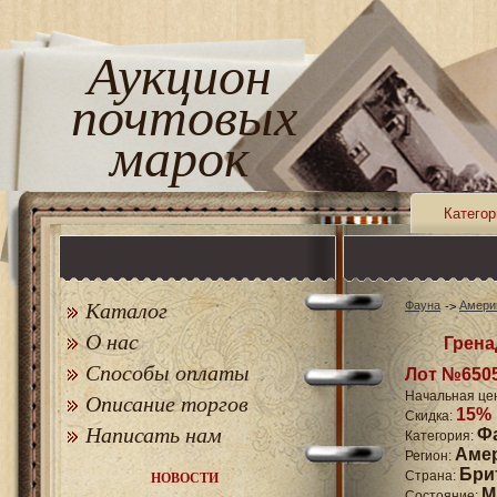
Аукцион
почтовых
марок
Категор
Каталог
Фауна
Амери
О нас
Гренад
Способы оплаты
Лот №650
Начальная це
Описание торгов
15%
Скидка:
Написать нам
Ф
Категория:
Аме
Регион:
Бри
Страна:
НОВОСТИ
M
Состояние: