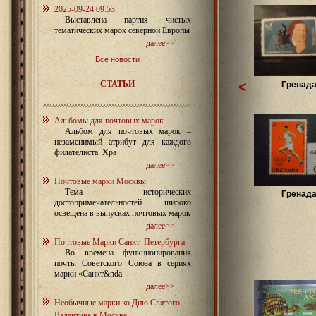
2025-09-24 09:53
Выставлена партия чистых
тематических марок северной Европы
далее>>
Все новости
СТАТЬИ
<
Гренада
Альбомы для почтовых марок
Альбом для почтовых марок –
незаменимый атрибут для каждого
филателиста. Хра
далее>>
Почтовые марки Москвы
Тема исторических
Гренада
достопримечательностей широко
освещена в выпусках почтовых марок
далее>>
Почтовые Марки Санкт–Петербурга
Во времена функционирования
почты Советского Союза в сериях
марки «Санкт&nda
далее>>
Необычные марки ко Дню Святого
Валентина в Москве