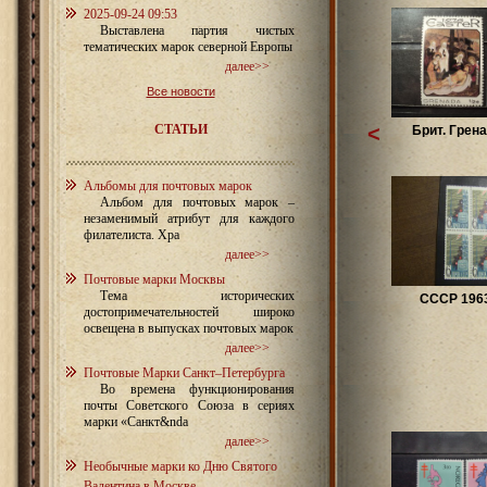
2025-09-24 09:53
Выставлена партия чистых
тематических марок северной Европы
далее>>
Все новости
СТАТЬИ
<
Брит. Грена
Альбомы для почтовых марок
Альбом для почтовых марок –
незаменимый атрибут для каждого
филателиста. Хра
далее>>
Почтовые марки Москвы
Тема исторических
СССР 1963
достопримечательностей широко
освещена в выпусках почтовых марок
далее>>
Почтовые Марки Санкт–Петербурга
Во времена функционирования
почты Советского Союза в сериях
марки «Санкт&nda
далее>>
Необычные марки ко Дню Святого
Валентина в Москве