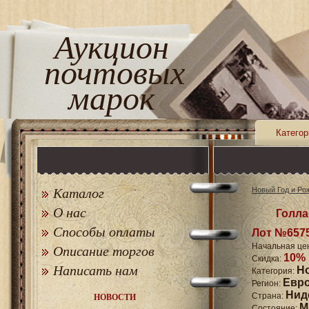
Аукцион
почтовых
марок
Категор
Каталог
Новый Год и Ро
О нас
Голла
Способы оплаты
Лот №657
Начальная це
Описание торгов
10%
Скидка:
Написать нам
Н
Категория:
Евр
Регион:
Нид
Страна:
НОВОСТИ
M
Состояние: