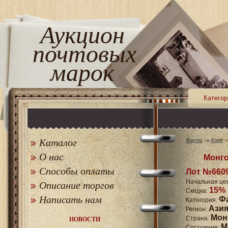
Аукцион
почтовых
марок
Категор
Каталог
Фауна
Азия
О нас
Монго
Способы оплаты
Лот №660
Начальная це
Описание торгов
15%
Скидка:
Написать нам
Ф
Категория:
Ази
Регион:
Мон
Страна:
НОВОСТИ
M
Состояние: