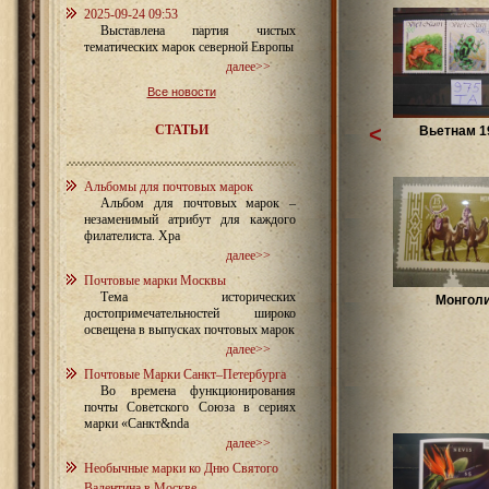
2025-09-24 09:53
Выставлена партия чистых
тематических марок северной Европы
далее>>
Все новости
СТАТЬИ
<
Вьетнам 1
Альбомы для почтовых марок
Альбом для почтовых марок –
незаменимый атрибут для каждого
филателиста. Хра
далее>>
Почтовые марки Москвы
Тема исторических
Монгол
достопримечательностей широко
освещена в выпусках почтовых марок
далее>>
Почтовые Марки Санкт–Петербурга
Во времена функционирования
почты Советского Союза в сериях
марки «Санкт&nda
далее>>
Необычные марки ко Дню Святого
Валентина в Москве