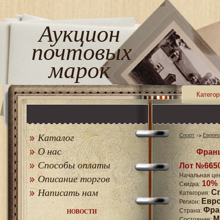
Аукцион
почтовых
марок
Категор
Каталог
Спорт
Европ
О нас
Франц
Способы оплаты
Лот №665
Начальная це
Описание торгов
10%
Скидка:
Написать нам
С
Категория:
Евр
Регион:
Фра
Страна:
НОВОСТИ
M
Состояние: