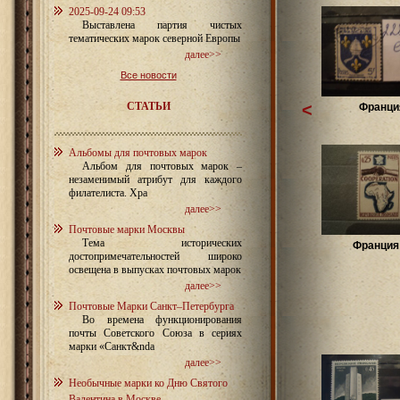
2025-09-24 09:53
Выставлена партия чистых
тематических марок северной Европы
далее>>
Все новости
СТАТЬИ
<
Франци
Альбомы для почтовых марок
Альбом для почтовых марок –
незаменимый атрибут для каждого
филателиста. Хра
далее>>
Почтовые марки Москвы
Тема исторических
Франция 
достопримечательностей широко
освещена в выпусках почтовых марок
далее>>
Почтовые Марки Санкт–Петербурга
Во времена функционирования
почты Советского Союза в сериях
марки «Санкт&nda
далее>>
Необычные марки ко Дню Святого
Валентина в Москве