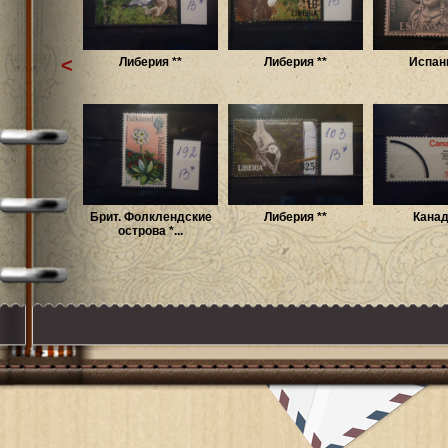
<
Либерия **
Либерия **
Испани
Брит. Фолклендские
Либерия **
Канад
острова *...