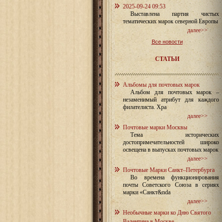
2025-09-24 09:53
Выставлена партия чистых
тематических марок северной Европы
далее>>
Все новости
СТАТЬИ
Альбомы для почтовых марок
Альбом для почтовых марок –
незаменимый атрибут для каждого
филателиста. Хра
далее>>
Почтовые марки Москвы
Тема исторических
достопримечательностей широко
освещена в выпусках почтовых марок
далее>>
Почтовые Марки Санкт–Петербурга
Во времена функционирования
почты Советского Союза в сериях
марки «Санкт&nda
далее>>
Необычные марки ко Дню Святого
Валентина в Москве