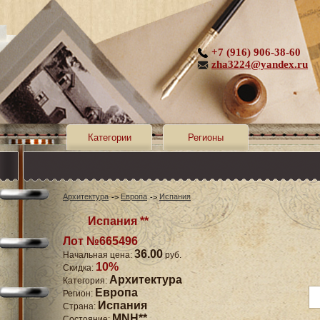
+7 (916) 906-38-60
zha3224@yandex.ru
Категории
Регионы
Архитектура
Европа
Испания
Испания **
Лот №665496
36.00
Начальная цена:
руб.
10%
Скидка:
Архитектура
Категория:
Европа
Регион:
Испания
Страна:
MNH**
Состояние: