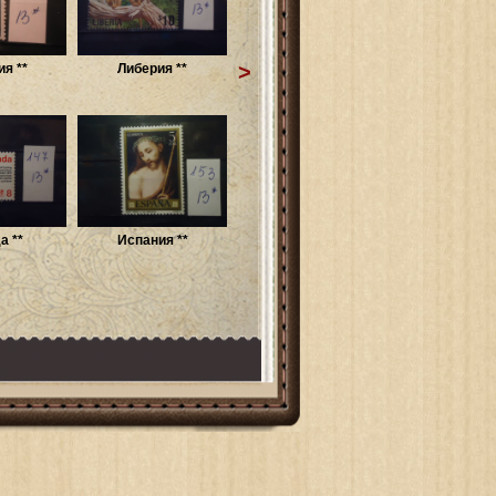
>
я **
Либерия **
а **
Испания **