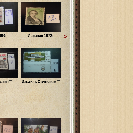
>
990г
Испания 1972г
акия **
Израиль С купоном **
ы