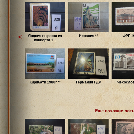
<
Япония вырезка из
Испания **
ФРГ 1
конверта 1...
Кирибати 1980г **
Германия ГДР
Чехослов
Еще похожие лот