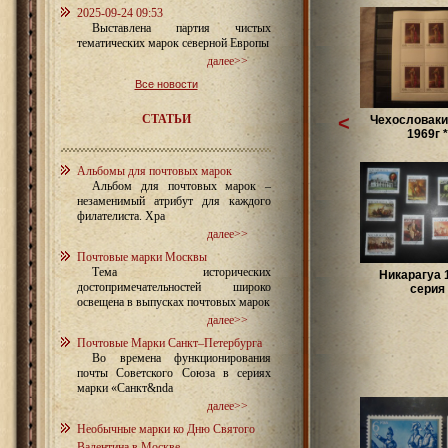
2025-09-24 09:53
Выставлена партия чистых
тематических марок северной Европы
далее>>
Все новости
СТАТЬИ
<
Чехословаки
1969г *
Альбомы для почтовых марок
Альбом для почтовых марок –
незаменимый атрибут для каждого
филателиста. Хра
далее>>
Почтовые марки Москвы
Тема исторических
Никарагуа 
достопримечательностей широко
серия
освещена в выпусках почтовых марок
далее>>
Почтовые Марки Санкт–Петербурга
Во времена функционирования
почты Советского Союза в сериях
марки «Санкт&nda
далее>>
Необычные марки ко Дню Святого
Валентина в Москве