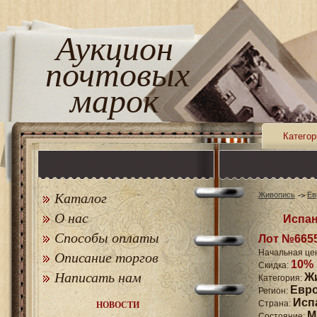
Аукцион
почтовых
марок
Категор
Каталог
Живопись
Ев
О нас
Испан
Способы оплаты
Лот №665
Начальная це
Описание торгов
10%
Скидка:
Написать нам
Ж
Категория:
Евр
Регион:
Исп
Страна:
НОВОСТИ
M
Состояние: