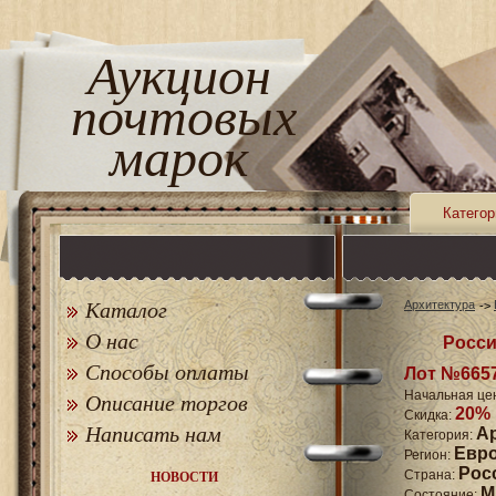
Аукцион
почтовых
марок
Категор
Каталог
Архитектура
О нас
Росси
Способы оплаты
Лот №665
Начальная це
Описание торгов
20%
Скидка:
Написать нам
А
Категория:
Евр
Регион:
Рос
Страна:
НОВОСТИ
M
Состояние: