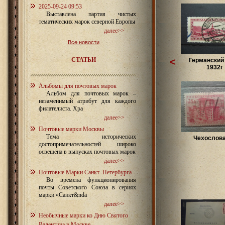
2025-09-24 09:53
Выставлена партия чистых
тематических марок северной Европы
далее>>
Все новости
СТАТЬИ
<
Германский
1932г
Альбомы для почтовых марок
Альбом для почтовых марок –
незаменимый атрибут для каждого
филателиста. Хра
далее>>
Почтовые марки Москвы
Тема исторических
Чехослов
достопримечательностей широко
освещена в выпусках почтовых марок
далее>>
Почтовые Марки Санкт–Петербурга
Во времена функционирования
почты Советского Союза в сериях
марки «Санкт&nda
далее>>
Необычные марки ко Дню Святого
Валентина в Москве