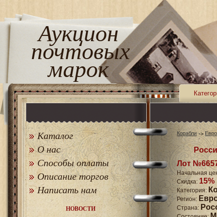
Аукцион
почтовых
марок
Категор
Каталог
Корабли
Евро
О нас
Росси
Способы оплаты
Лот №665
Начальная це
Описание торгов
15%
Скидка:
Написать нам
К
Категория:
Евр
Регион:
Рос
Страна:
НОВОСТИ
M
Состояние: