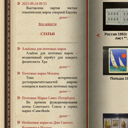
2025-09-24 09:53
Выставлена партия чистых
тематических марок северной Европы
далее>>
Все новости
СТАТЬИ
<
Россия 1993г
лист **..
Альбомы для почтовых марок
Альбом для почтовых марок –
незаменимый атрибут для каждого
филателиста. Хра
далее>>
Почтовые марки Москвы
Тема исторических
Польша 1
достопримечательностей широко
освещена в выпусках почтовых марок
далее>>
Почтовые Марки Санкт–Петербурга
Во времена функционирования
почты Советского Союза в сериях
марки «Санкт&nda
далее>>
Необычные марки ко Дню Святого
Валентина в Москве