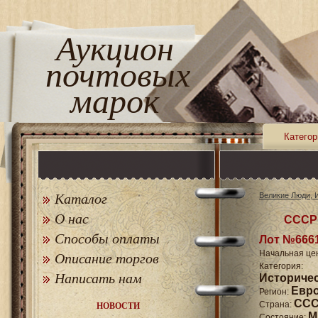
Аукцион
почтовых
марок
Категор
Каталог
Великие Люди, 
О нас
СССР 
Способы оплаты
Лот №666
Начальная це
Описание торгов
Катего
Написать нам
Историче
Евр
Регион:
СССР
Страна:
НОВОСТИ
M
Состояние: