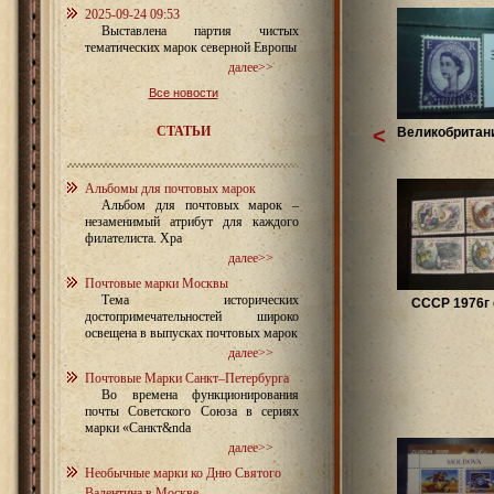
2025-09-24 09:53
Выставлена партия чистых
тематических марок северной Европы
далее>>
Все новости
СТАТЬИ
<
Великобритани
Альбомы для почтовых марок
Альбом для почтовых марок –
незаменимый атрибут для каждого
филателиста. Хра
далее>>
Почтовые марки Москвы
Тема исторических
СССР 1976г 
достопримечательностей широко
освещена в выпусках почтовых марок
далее>>
Почтовые Марки Санкт–Петербурга
Во времена функционирования
почты Советского Союза в сериях
марки «Санкт&nda
далее>>
Необычные марки ко Дню Святого
Валентина в Москве