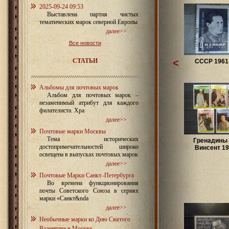
2025-09-24 09:53
Выставлена партия чистых
тематических марок северной Европы
далее>>
Все новости
СТАТЬИ
<
СССР 1961-
Альбомы для почтовых марок
Альбом для почтовых марок –
незаменимый атрибут для каждого
филателиста. Хра
далее>>
Почтовые марки Москвы
Тема исторических
Гренадины
достопримечательностей широко
Винсент 198
освещена в выпусках почтовых марок
далее>>
Почтовые Марки Санкт–Петербурга
Во времена функционирования
почты Советского Союза в сериях
марки «Санкт&nda
далее>>
Необычные марки ко Дню Святого
Валентина в Москве