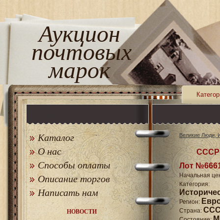
Аукцион
почтовых
марок
Категор
Каталог
Великие Люди, 
О нас
СССР 
Способы оплаты
Лот №666
Начальная це
Описание торгов
Катего
Написать нам
Историче
Евр
Регион:
СССР
Страна:
НОВОСТИ
M
Состояние: