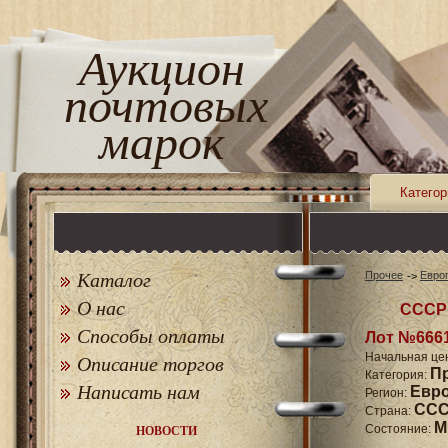
Аукцион
почтовых
марок
Категор
Каталог
Прочее
Евро
О нас
СССР 
Способы оплаты
Лот №666
Начальная це
Описание торгов
П
Категория:
Написать нам
Евр
Регион:
СССР
Страна:
M
Состояние:
НОВОСТИ