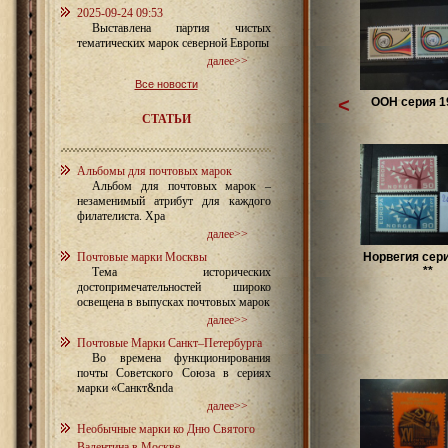
2025-09-24 09:53
Выставлена партия чистых
тематических марок северной Европы
далее>>
Все новости
<
ООН серия 19
СТАТЬИ
Альбомы для почтовых марок
Альбом для почтовых марок –
незаменимый атрибут для каждого
филателиста. Хра
далее>>
Почтовые марки Москвы
Норвегия сери
**
Тема исторических
достопримечательностей широко
освещена в выпусках почтовых марок
далее>>
Почтовые Марки Санкт–Петербурга
Во времена функционирования
почты Советского Союза в сериях
марки «Санкт&nda
далее>>
Необычные марки ко Дню Святого
Валентина в Москве