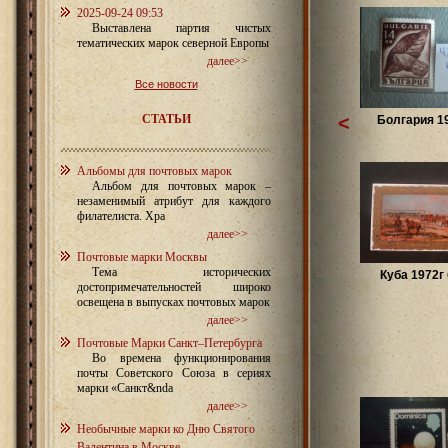
2025-09-24 09:53
Выставлена партия чистых
тематических марок северной Европы
далее>>
Все новости
СТАТЬИ
<
Болгария 19
Альбомы для почтовых марок
Альбом для почтовых марок –
незаменимый атрибут для каждого
филателиста. Хра
далее>>
Почтовые марки Москвы
Тема исторических
Куба 1972г
достопримечательностей широко
освещена в выпусках почтовых марок
далее>>
Почтовые Марки Санкт–Петербурга
Во времена функционирования
почты Советского Союза в сериях
марки «Санкт&nda
далее>>
Необычные марки ко Дню Святого
Валентина в Москве