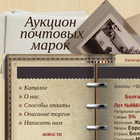
Аукцион
почтовых
марок
Категор
Каталог
Живопись
Ев
О нас
Болга
Способы оплаты
Лот №666
Начальная це
Описание торгов
5%
Скидка:
Написать нам
Ж
Категория:
Евр
Регион:
Бол
Страна:
НОВОСТИ
M
Состояние: