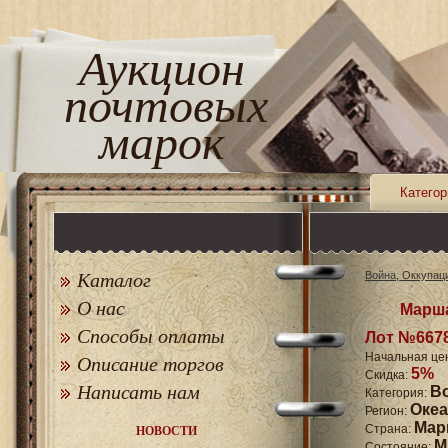
Аукцион
почтовых
марок
Категор
Каталог
Война, Оккупац
О нас
Марша
Способы оплаты
Лот №667
Начальная це
Описание торгов
5%
Скидка:
Написать нам
В
Категория:
Оке
Регион:
Мар
Страна:
НОВОСТИ
M
Состояние: