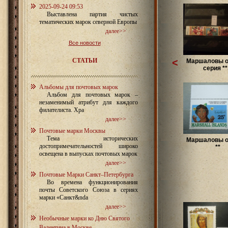
2025-09-24 09:53
Выставлена партия чистых
тематических марок северной Европы
далее>>
Все новости
СТАТЬИ
<
Маршаловы о
серия **.
Альбомы для почтовых марок
Альбом для почтовых марок –
незаменимый атрибут для каждого
филателиста. Хра
далее>>
Почтовые марки Москвы
Тема исторических
Маршаловы о
достопримечательностей широко
**
освещена в выпусках почтовых марок
далее>>
Почтовые Марки Санкт–Петербурга
Во времена функционирования
почты Советского Союза в сериях
марки «Санкт&nda
далее>>
Необычные марки ко Дню Святого
Валентина в Москве