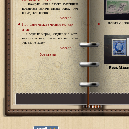
Накануне Дня Святого Валентина
появилась замечательная идея, чем
порадовать настоя
далее>>
<
Новая Зелан
Почтовые марки в честь известных
людей
Собрание марок, изданных в честь
памяти великих людей прошлого, не
так давно попол
далее>>
Все статьи
Брит. Марок