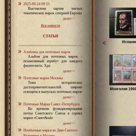
2025-09-24 09:53
Выставлена партия чистых
тематических марок северной Европы
далее>>
Все новости
СТАТЬИ
<
Испани
Альбомы для почтовых марок
Альбом для почтовых марок –
незаменимый атрибут для каждого
филателиста. Хра
далее>>
Почтовые марки Москвы
Тема исторических
достопримечательностей широко
Монголия 1968
освещена в выпусках почтовых марок
далее>>
Почтовые Марки Санкт–Петербурга
Во времена функционирования
почты Советского Союза в сериях
марки «Санкт&nda
далее>>
Необычные марки ко Дню Святого
Валентина в Москве