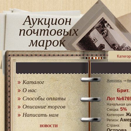
Аукцион
почтовых
марок
Категор
Каталог
Живопись
Ам
О нас
Брит.
Способы оплаты
Лот №676
Начальная це
Описание торгов
5%
Скидка:
Написать нам
Ж
Категория:
Аме
Регион:
Страна:
НОВОСТИ
Острова