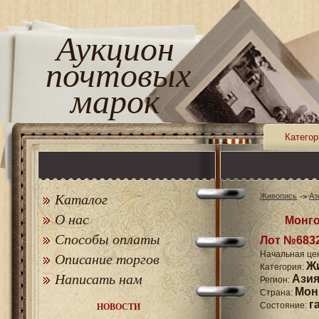
Аукцион
почтовых
марок
Категор
Каталог
Живопись
Аз
О нас
Монго
Способы оплаты
Лот №683
Начальная це
Описание торгов
Ж
Категория:
Написать нам
Ази
Регион:
Мон
Страна:
г
Состояние:
НОВОСТИ