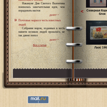
Накануне Дня Святого Валентина
появилась замечательная идея, чем
<
Северная Коре
порадовать настоя
блок
далее>>
Почтовые марки в честь известных
людей
Собрание марок, изданных в честь
памяти великих людей прошлого, не
так давно попол
далее>>
Все статьи
Лаос 196