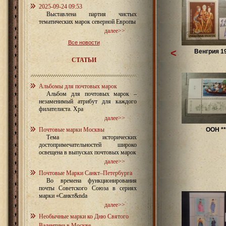
2025-09-24 09:53
Выставлена партия чистых
тематических марок северной Европы
далее>>
Все новости
<
Венгрия 1
СТАТЬИ
Альбомы для почтовых марок
Альбом для почтовых марок –
незаменимый атрибут для каждого
филателиста. Хра
далее>>
Почтовые марки Москвы
ООН **
Тема исторических
достопримечательностей широко
освещена в выпусках почтовых марок
далее>>
Почтовые Марки Санкт–Петербурга
Во времена функционирования
почты Советского Союза в сериях
марки «Санкт&nda
далее>>
Необычные марки ко Дню Святого
Валентина в Москве