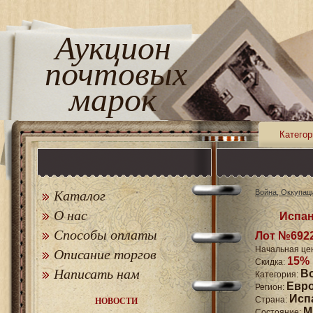
Аукцион
почтовых
марок
Категор
Каталог
Война, Оккупац
О нас
Испан
Способы оплаты
Лот №692
Начальная це
Описание торгов
15%
Скидка:
Написать нам
В
Категория:
Евр
Регион:
Исп
Страна:
НОВОСТИ
M
Состояние: