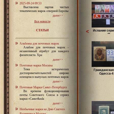
2025-09-24 09:53
Выставлена партия чистых
тематических марок северной Европы
далее>>
Все новости
СТАТЬИ
<
Испания сери
**
Альбомы для почтовых марок
Альбом для почтовых марок –
незаменимый атрибут для каждого
филателиста. Хра
далее>>
Почтовые марки Москвы
Тема исторических
Гражданская
достопримечательностей широко
Одесса-4 1
освещена в выпусках почтовых марок
далее>>
Почтовые Марки Санкт–Петербурга
Во времена функционирования
почты Советского Союза в сериях
марки «Санкт&nda
далее>>
Необычные марки ко Дню Святого
Валентина в Москве