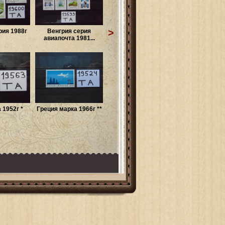
>
рия 1988г
Венгрия серия
авиапочта 1981...
 1952г *
Греция марка 1966г **