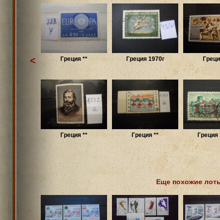
<
Греция **
Греция 1970г
Греци
Греция **
Греция **
Греция 
Еще похожие лот