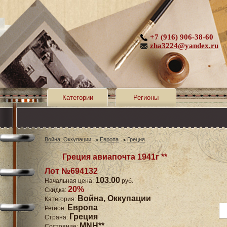
+7 (916) 906-38-60
zha3224@yandex.ru
Категории
Регионы
Война, Оккупации
Европа
Греция
Греция авиапочта 1941г **
Лот №694132
103.00
Начальная цена:
руб.
20%
Скидка:
Война, Оккупации
Категория:
Европа
Регион:
Греция
Страна:
MNH**
Состояние: