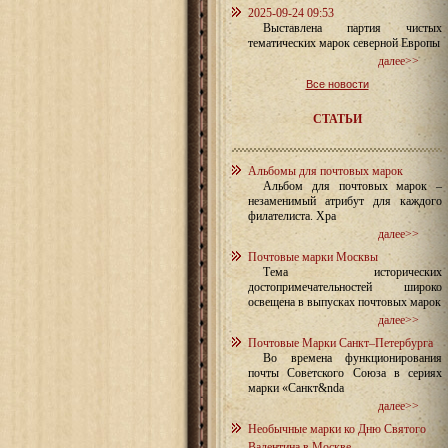
2025-09-24 09:53
Выставлена партия чистых
тематических марок северной Европы
далее>>
Все новости
СТАТЬИ
Альбомы для почтовых марок
Альбом для почтовых марок –
незаменимый атрибут для каждого
филателиста. Хра
далее>>
Почтовые марки Москвы
Тема исторических
достопримечательностей широко
освещена в выпусках почтовых марок
далее>>
Почтовые Марки Санкт–Петербурга
Во времена функционирования
почты Советского Союза в сериях
марки «Санкт&nda
далее>>
Необычные марки ко Дню Святого
Валентина в Москве