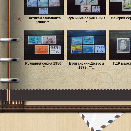
<
Ватикан авиапочта
Румыния серия 1961г
Венгрия се
1980г **...
*
Румыния серия 1950г
Британский Джерси
ГДР марка
*
1979г **...