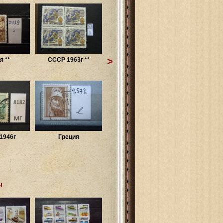
>
я **
СССР 1963г **
1946г
Греция
ы