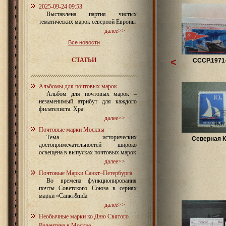
2025-09-24 09:53
Выставлена партия чистых
тематических марок северной Европы
далее>>
Все новости
СТАТЬИ
<
CCCР.1971-
Альбомы для почтовых марок
Альбом для почтовых марок –
незаменимый атрибут для каждого
филателиста. Хра
далее>>
Почтовые марки Москвы
Тема исторических
Северная 
достопримечательностей широко
освещена в выпусках почтовых марок
далее>>
Почтовые Марки Санкт–Петербурга
Во времена функционирования
почты Советского Союза в сериях
марки «Санкт&nda
далее>>
Необычные марки ко Дню Святого
Валентина в Москве