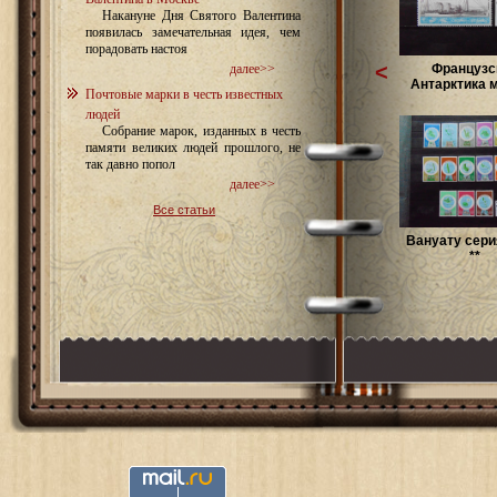
Накануне Дня Святого Валентина
появилась замечательная идея, чем
порадовать настоя
<
Французс
далее>>
Антарктика м
Почтовые марки в честь известных
людей
Собрание марок, изданных в честь
памяти великих людей прошлого, не
так давно попол
далее>>
Все статьи
Вануату сери
**