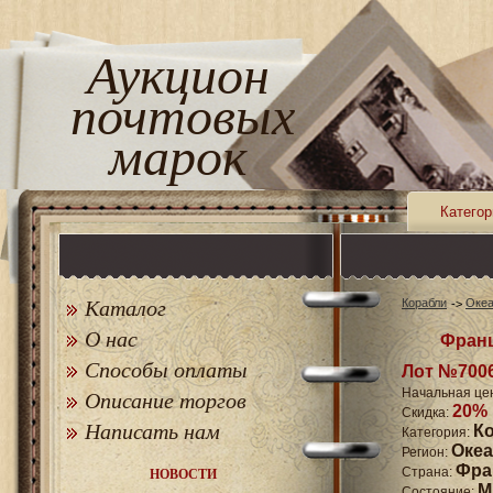
Аукцион
почтовых
марок
Категор
Каталог
Корабли
Оке
О нас
Франц
Способы оплаты
Лот №700
Начальная це
Описание торгов
20%
Скидка:
Написать нам
К
Категория:
Оке
Регион:
Фра
Страна:
НОВОСТИ
M
Состояние: