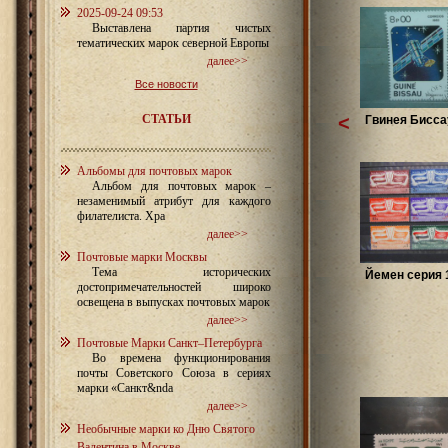
2025-09-24 09:53
Выставлена партия чистых
тематических марок северной Европы
далее>>
Все новости
СТАТЬИ
<
Гвинея Бисса
Альбомы для почтовых марок
Альбом для почтовых марок –
незаменимый атрибут для каждого
филателиста. Хра
далее>>
Почтовые марки Москвы
Тема исторических
Йемен серия 1
достопримечательностей широко
освещена в выпусках почтовых марок
далее>>
Почтовые Марки Санкт–Петербурга
Во времена функционирования
почты Советского Союза в сериях
марки «Санкт&nda
далее>>
Необычные марки ко Дню Святого
Валентина в Москве