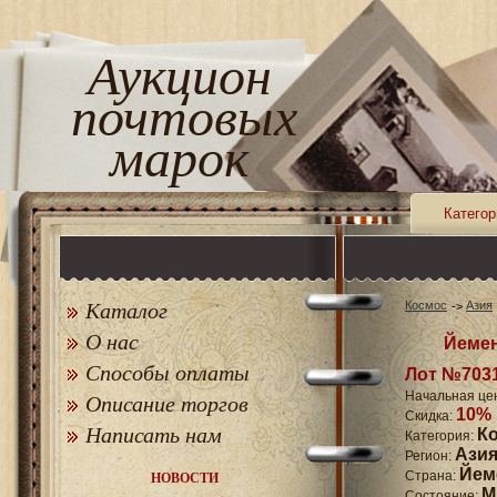
Аукцион
почтовых
марок
Категор
Каталог
Космос
Азия
О нас
Йемен
Способы оплаты
Лот №703
Начальная це
Описание торгов
10%
Скидка:
Написать нам
К
Категория:
Ази
Регион:
Йем
Страна:
НОВОСТИ
M
Состояние: