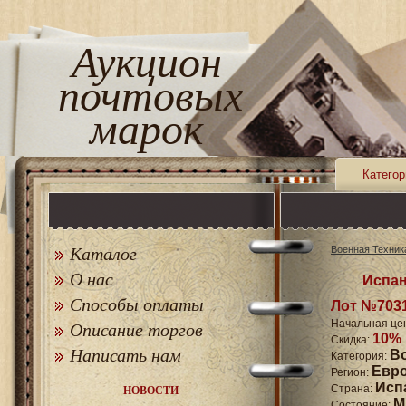
Аукцион
почтовых
марок
Категор
Каталог
Военная Техник
О нас
Испан
Способы оплаты
Лот №703
Начальная це
Описание торгов
10%
Скидка:
Написать нам
В
Категория:
Евр
Регион:
Исп
Страна:
НОВОСТИ
M
Состояние: