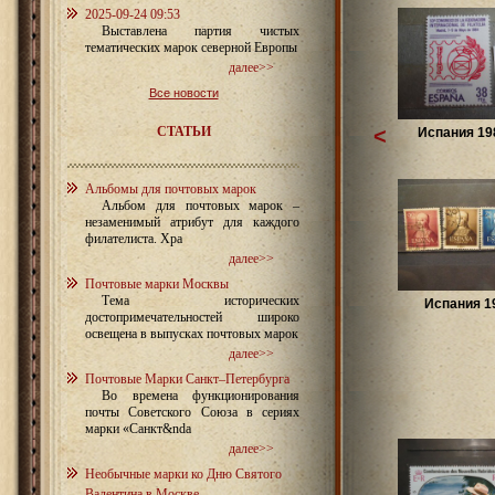
2025-09-24 09:53
Выставлена партия чистых
тематических марок северной Европы
далее>>
Все новости
СТАТЬИ
<
Испания 198
Альбомы для почтовых марок
Альбом для почтовых марок –
незаменимый атрибут для каждого
филателиста. Хра
далее>>
Почтовые марки Москвы
Тема исторических
Испания 1
достопримечательностей широко
освещена в выпусках почтовых марок
далее>>
Почтовые Марки Санкт–Петербурга
Во времена функционирования
почты Советского Союза в сериях
марки «Санкт&nda
далее>>
Необычные марки ко Дню Святого
Валентина в Москве