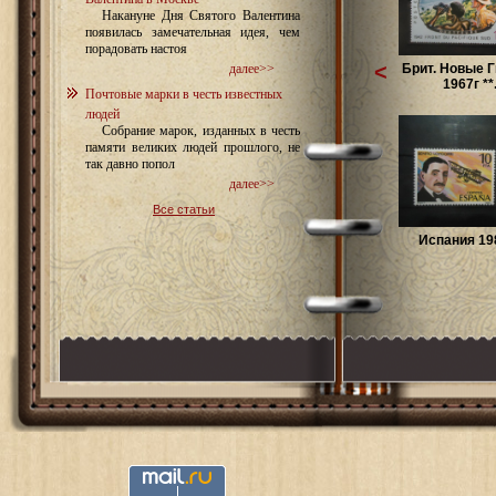
Накануне Дня Святого Валентина
появилась замечательная идея, чем
порадовать настоя
<
Брит. Новые 
далее>>
1967г **.
Почтовые марки в честь известных
людей
Собрание марок, изданных в честь
памяти великих людей прошлого, не
так давно попол
далее>>
Все статьи
Испания 198