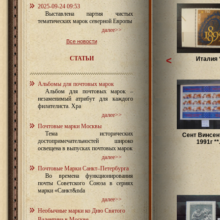
2025-09-24 09:53
Выставлена партия чистых
тематических марок северной Европы
далее>>
Все новости
СТАТЬИ
<
Италия 
Альбомы для почтовых марок
Альбом для почтовых марок –
незаменимый атрибут для каждого
филателиста. Хра
далее>>
Почтовые марки Москвы
Тема исторических
Сент Винсен
достопримечательностей широко
1991г **.
освещена в выпусках почтовых марок
далее>>
Почтовые Марки Санкт–Петербурга
Во времена функционирования
почты Советского Союза в сериях
марки «Санкт&nda
далее>>
Необычные марки ко Дню Святого
Валентина в Москве