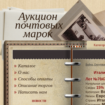
Аукцион
почтовых
марок
Категор
Каталог
Война, Оккупац
О нас
Итали
Способы оплаты
Лот №704
Начальная це
Описание торгов
15%
Скидка:
Написать нам
В
Категория:
Евр
Регион:
Ита
Страна:
НОВОСТИ
M
Состояние: