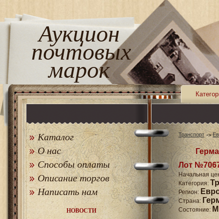
Аукцион
почтовых
марок
Категор
Каталог
Транспорт
Ев
О нас
Герма
Способы оплаты
Лот №706
Начальная це
Описание торгов
Т
Категория:
Написать нам
Евр
Регион:
Гер
Страна:
M
Состояние:
НОВОСТИ