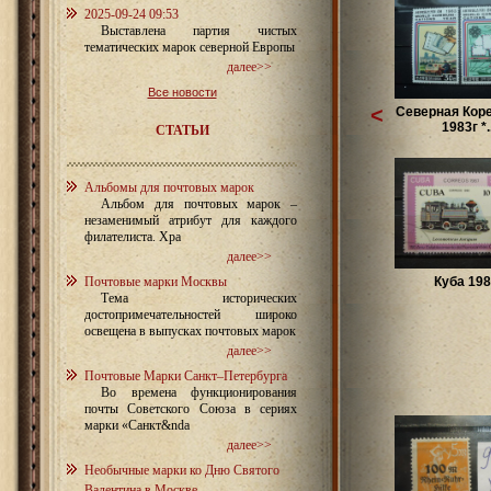
2025-09-24 09:53
Выставлена партия чистых
тематических марок северной Европы
далее>>
Все новости
<
Северная Коре
1983г *..
СТАТЬИ
Альбомы для почтовых марок
Альбом для почтовых марок –
незаменимый атрибут для каждого
филателиста. Хра
далее>>
Почтовые марки Москвы
Куба 198
Тема исторических
достопримечательностей широко
освещена в выпусках почтовых марок
далее>>
Почтовые Марки Санкт–Петербурга
Во времена функционирования
почты Советского Союза в сериях
марки «Санкт&nda
далее>>
Необычные марки ко Дню Святого
Валентина в Москве