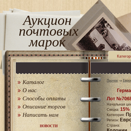
Аукцион
почтовых
марок
Категор
Каталог
Прочее
Евро
О нас
Герма
Способы оплаты
Лот №706
Начальная це
Описание торгов
15%
Скидка:
Написать нам
П
Категория:
Евр
Регион:
Страна:
НОВОСТИ
Колонии