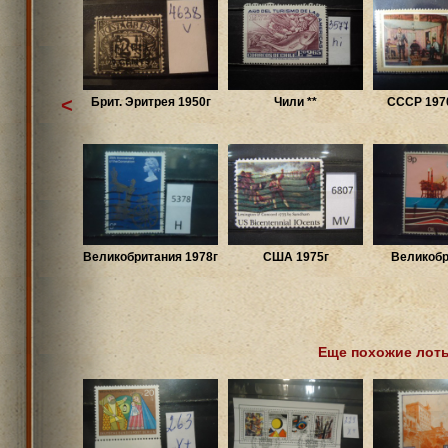
<
Брит. Эритрея 1950г
Чили **
СССР 1970
Великобритания 1978г
США 1975г
Великобр
Еще похожие лот