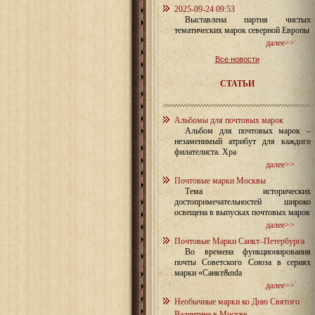
2025-09-24 09:53
Выставлена партия чистых
тематических марок северной Европы
далее>>
Все новости
СТАТЬИ
Альбомы для почтовых марок
Альбом для почтовых марок –
незаменимый атрибут для каждого
филателиста. Хра
далее>>
Почтовые марки Москвы
Тема исторических
достопримечательностей широко
освещена в выпусках почтовых марок
далее>>
Почтовые Марки Санкт–Петербурга
Во времена функционирования
почты Советского Союза в сериях
марки «Санкт&nda
далее>>
Необычные марки ко Дню Святого
Валентина в Москве