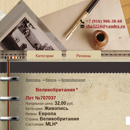
+7 (916) 906-38-60
zha3224@yandex.ru
Категории
Регионы
Живопись
Европа
Великобритания
Великобритания *
Лот №707037
32.00
Начальная цена:
руб.
Живопись
Категория:
Европа
Регион:
Великобритания
Страна:
MLH*
Состояние: