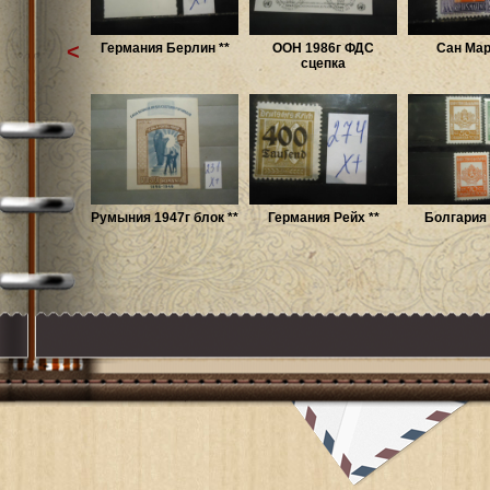
<
Германия Берлин **
ООН 1986г ФДС
Сан Мар
сцепка
Румыния 1947г блок **
Германия Рейх **
Болгария 