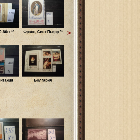
>
-80гг **
Франц. Сент Пьерр **
итания
Болгария
ы