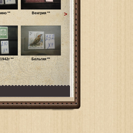
>
ино **
Венгрия **
1942г **
Бельгия **