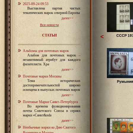
2025-09-24 09:53
Выставлена партия чистых
тематических марок северной Европы
далее>>
Все новости
СТАТЬИ
<
СССР 19
Альбомы для почтовых марок
Альбом для почтовых марок –
незаменимый атрибут для каждого
филателиста. Хра
далее>>
Почтовые марки Москвы
Тема исторических
Румыния 
достопримечательностей широко
освещена в выпусках почтовых марок
далее>>
Почтовые Марки Санкт–Петербурга
Во времена функционирования
почты Советского Союза в сериях
марки «Санкт&nda
далее>>
Необычные марки ко Дню Святого
Валентина в Москве