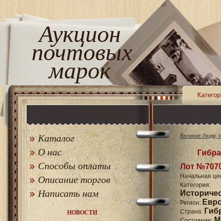
Аукцион
почтовых
марок
Категор
Каталог
Великие Люди, 
О нас
Гибра
Способы оплаты
Лот №707
Начальная це
Описание торгов
Катего
Написать нам
Историче
Евр
Регион:
Гиб
Страна:
НОВОСТИ
M
Состояние: