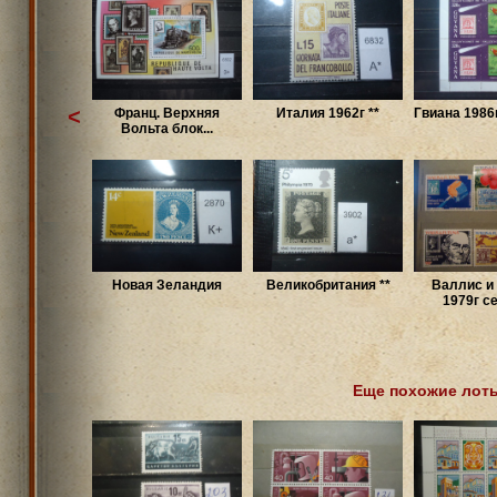
<
Франц. Верхняя
Италия 1962г **
Гвиана 1986г
Вольта блок...
Новая Зеландия
Великобритания **
Валлис и
1979г се
Еще похожие лот