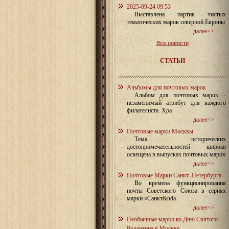
2025-09-24 09:53
Выставлена партия чистых
тематических марок северной Европы
далее>>
Все новости
СТАТЬИ
Альбомы для почтовых марок
Альбом для почтовых марок –
незаменимый атрибут для каждого
филателиста. Хра
далее>>
Почтовые марки Москвы
Тема исторических
достопримечательностей широко
освещена в выпусках почтовых марок
далее>>
Почтовые Марки Санкт–Петербурга
Во времена функционирования
почты Советского Союза в сериях
марки «Санкт&nda
далее>>
Необычные марки ко Дню Святого
Валентина в Москве