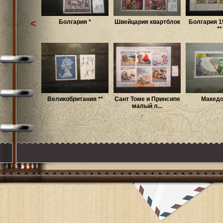
<
Болгария *
Швейцария квартблок
Болгария 1
**
Великобритания **
Сант Томе и Принсипе
Македо
малый л...