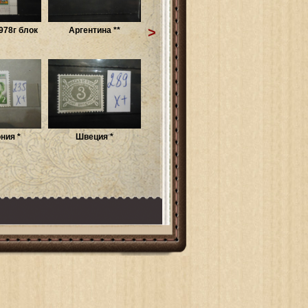
>
978г блок
Аргентина **
ния *
Швеция *