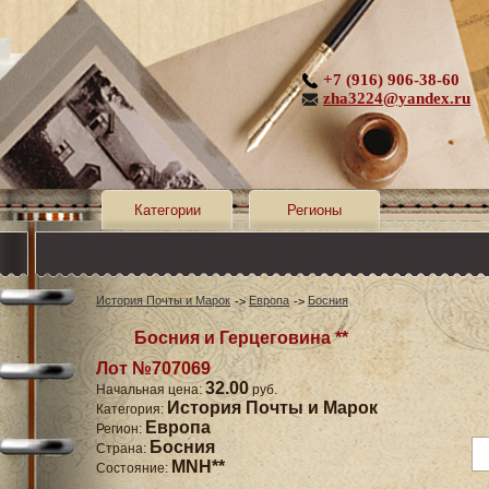
+7 (916) 906-38-60
zha3224@yandex.ru
Категории
Регионы
История Почты и Марок
Европа
Босния
Босния и Герцеговина **
Лот №707069
32.00
Начальная цена:
руб.
История Почты и Марок
Категория:
Европа
Регион:
Босния
Страна:
MNH**
Состояние: