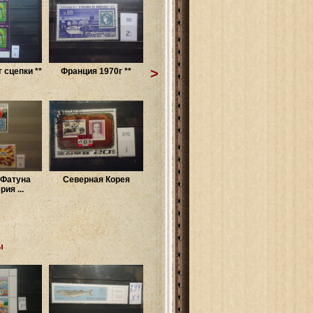
>
 сцепки **
Франция 1970г **
 Фатуна
Северная Корея
рия ...
ы