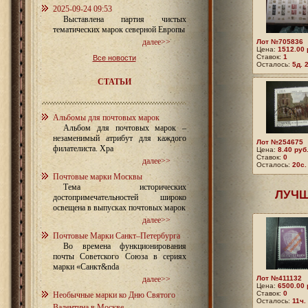
2025-09-24 09:53
Выставлена партия чистых
тематических марок северной Европы
далее>>
Лот №705836
Цена:
1512.00 
Ставок:
1
Все новости
Осталось:
5д. 
СТАТЬИ
Альбомы для почтовых марок
Альбом для почтовых марок –
незаменимый атрибут для каждого
Лот №254675
филателиста. Хра
Цена:
8.40 руб
Ставок:
0
далее>>
Осталось:
20с.
Почтовые марки Москвы
Тема исторических
ЛУЧШ
достопримечательностей широко
освещена в выпусках почтовых марок
далее>>
Почтовые Марки Санкт–Петербурга
Во времена функционирования
почты Советского Союза в сериях
марки «Санкт&nda
далее>>
Лот №411132
Цена:
6500.00 
Ставок:
0
Необычные марки ко Дню Святого
Осталось:
11ч.
Валентина в Москве