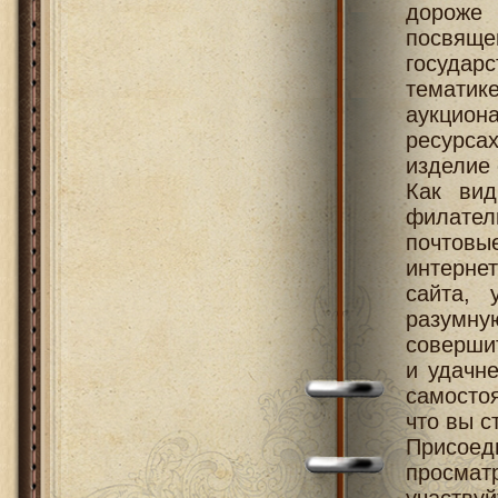
дороже
посвящен
госуда
тематик
аукциона
ресурса
изделие
Как вид
филател
почтовы
интерне
сайта, 
разумную
совершит
и удачн
самостоя
что вы с
Присое
просма