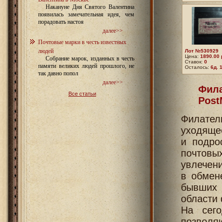
Накануне Дня Святого Валентина
появилась замечательная идея, чем
порадовать настоя
далее>>
Почтовые марки в честь известных
людей
Лот №530929
Цена:
1890.00 
Собрание марок, изданных в честь
Ставок:
0
памяти великих людей прошлого, не
Осталось:
6д. 
так давно попол
далее>>
Фила
Все статьи
Post
Филате
уходящее
и подро
почтовы
увлечен
в обмен
бывших 
области
На сего
позволя