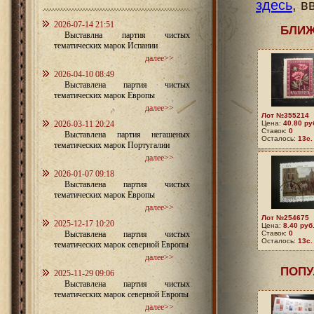
здесь
, в
2026-07-14 21:51
БЛИЖ
Выставлна партия чистых
тематических марок Испании
далее>>
2026-04-10 08:49
Выставлена партия чистых
тематических марок Европы
далее>>
Лот №355214
2026-03-11 20:24
Цена:
40.80
ру
Ставок:
0
Выставлена партия негашеных
Осталось:
13с.
тематических марок Португалии
далее>>
2026-01-07 09:18
Выставлена партия чистых
тематических марок Европы
далее>>
Лот №254675
2025-12-17 10:20
Цена:
8.40
руб
Выставлена партия чистых
Ставок:
0
Осталось:
13с.
тематических марок северной Европы
далее>>
ПОПУ
2025-11-29 09:06
Выставлена партия чистых
тематических марок северной Европы
далее>>