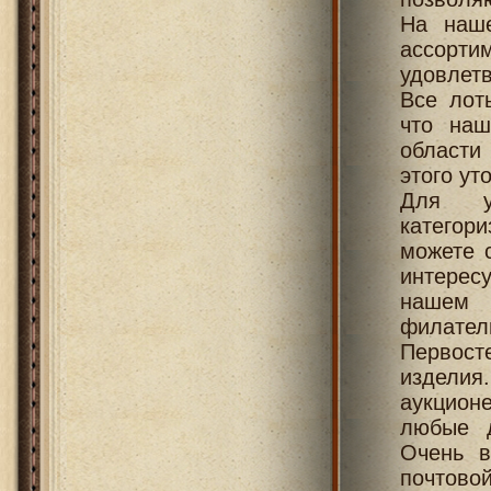
На наше
ассорт
удовлет
Все лот
что наш
области
этого ут
Для у
категори
можете с
интерес
нашем 
филател
Первост
издели
аукцион
любые д
Очень в
почтовой