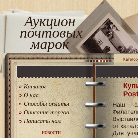
Аукцион
почтовых
марок
Категор
Куп
Каталог
Pos
О нас
Способы оплаты
Наш ау
Филатели
Описание торгов
Выставл
Написать нам
от катал
Для уча
НОВОСТИ