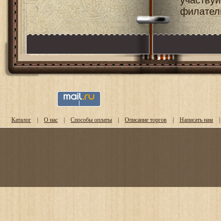
участву
филател
Каталог
|
О нас
|
Способы оплаты
|
Описание торгов
|
Написать нам
|